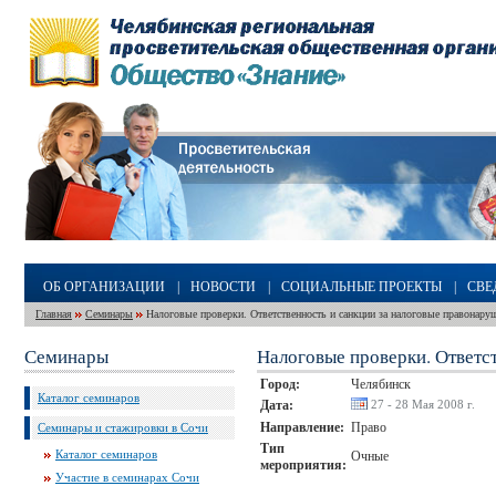
ОБ ОРГАНИЗАЦИИ
|
НОВОСТИ
|
СОЦИАЛЬНЫЕ ПРОЕКТЫ
|
СВЕ
Главная
Семинары
Налоговые проверки. Ответственность и санкции за налоговые правонару
Семинары
Налоговые проверки. Ответс
Город:
Челябинск
Каталог семинаров
Дата:
27 - 28 Мая 2008 г.
Направление:
Право
Семинары и стажировки в Сочи
Тип
Каталог семинаров
Очные
мероприятия:
Участие в семинарах Сочи