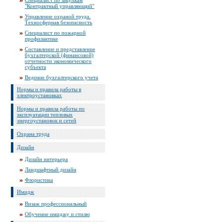
Специалист по закупкам
"Контрактный управляющий"
Управление охраной труда.
Техносферная безопасность
Специалист по пожарной
профилактике
Составление и представление
бухгалтерской (финансовой)
отчетности экономического
субъекта
Ведение бухгалтерского учета
Нормы и правила работы в
электроустановках
Нормы и правила работы по
эксплуатации тепловых
энергоустановок и сетей
Охрана труда
Дизайн
Дизайн интерьера
Ландшафтный дизайн
Флористика
Имидж
Визаж профессиональный
Обучение имиджу и стилю