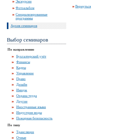
Экскурсии
Вернуться
Фотоальбом
Специализированные
программы
Архив семинаров
Выбор семинаров
По направлению
Бухгалтерский учёт
Финансы
Кадры
Управление
Право
Дизайн
Имидж
Охрана труда
Другие
Иностранные языки
Индустрия моды
Пожарная безопасность
По типу
Трансляции
Очные