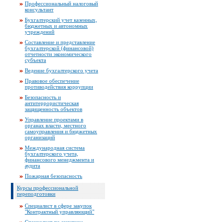
Профессиональный налоговый
консультант
Бухгалтерский учет казенных,
бюджетных и автономных
учреждений
Составление и представление
бухгалтерской (финансовой)
отчетности экономического
субъекта
Ведение бухгалтерского учета
Правовое обеспечение
противодействия коррупции
Безопасность и
антитеррористическая
защищенность объектов
Управление проектами в
органах власти, местного
самоуправления и бюджетных
организаций
Международная система
бухгалтерского учета,
финансового менеджмента и
аудита
Пожарная безопасность
Курсы профессиональной
переподготовки
Специалист в сфере закупок
"Контрактный управляющий"