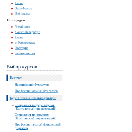
Сочи
За рубежом
Вебинары
По городам
Челябинск
Санкт-Петербург
Сочи
г. Кисловодск
Болгария
Башкортостан
Выбор курсов
Бухучет
Начинающий бухгалтер
Профессиональный бухгалтер
Курсы повышения квалификации
Специалист в сфере закупок
"Контрактный управляющий"
Специалист по закупкам
"Контрактный управляющий"
Профессиональный финансовый
директор