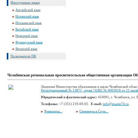
Иностранные языки
Английский язык
Испанский язык
Итальянский язык
Китайский язык
Немецкий язык
Французский язык
Японский язык
Пользователи ПК
Челябинская региональная просветительская общественная организация Об
Лицензия Министерства образования и науки Челябинской облас
Регистрационный № 13871, серия 74Л02 № 0003018 от 21 июля 
Юридический и фактический адрес:
454091, г. Челябинск, ул. В
Телефоны:
+7 (351) 219-69-05.
E-mail:
info@znanie74.ru
Реквизиты...
Семинары в Сочи...