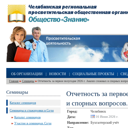
ОБ ОРГАНИЗАЦИИ
|
НОВОСТИ
|
СОЦИАЛЬНЫЕ ПРОЕКТЫ
|
СВЕ
Главная
Семинары
Отчетность за первое полугодие 2026 г. Анализ сложных и спорных вопр
Семинары
Отчетность за перво
и спорных вопросов
Каталог семинаров
Семинары и стажировки в Сочи
Город:
Челябинск
Дата:
16 Июня 2026 г.
Каталог семинаров
Направление:
Бухгалтерский учёт
Участие в семинарах Сочи