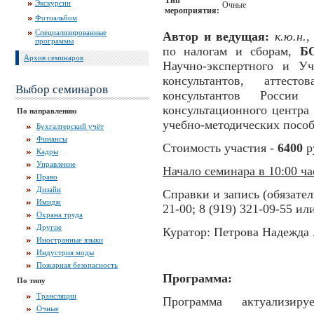
Тип
Экскурсии
Очные
мероприятия:
Фотоальбом
Специализированные
Автор и ведущая:
к.ю.н.
программы
по налогам и сборам,
Б
Архив семинаров
Научно-экспертного и Уч
консультантов, аттест
Выбор семинаров
консультантов Росси
консультационного центра
По направлению
учебно-методических пособ
Бухгалтерский учёт
Финансы
Стоимость участия -
6400
р
Кадры
Управление
Начало семинара в 10:00 ча
Право
Дизайн
Справки и запись (обязател
Имидж
21-00; 8 (919) 321-09-55 ил
Охрана труда
Другие
Куратор: Петрова Надежда 
Иностранные языки
Индустрия моды
Пожарная безопасность
Программа:
По типу
Трансляции
Программа актуализи
Очные