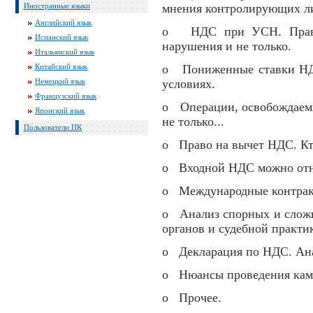
Иностранные языки
мнения контролирующих ли
Английский язык
o НДС при УСН. Право 
Испанский язык
нарушения и не только.
Итальянский язык
Китайский язык
o Пониженные ставки НДС
Немецкий язык
условиях.
Французский язык
o Операции, освобождаемы
Японский язык
не только...
Пользователи ПК
o Право на вычет НДС. Кто
o Входной НДС можно отнес
o Международные контрак
o Анализ спорных и слож
органов и судебной прак
o Декларация по НДС. Ана
o Нюансы проведения кам
o Прочее.