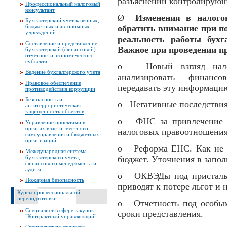
разъяснений контролирующ
Профессиональный налоговый
консультант
Ø
Изменения в налого
Бухгалтерский учет казенных,
бюджетных и автономных
обратить внимание при по
учреждений
реальность работы бухг
Составление и представление
Важное при проведении п
бухгалтерской (финансовой)
отчетности экономического
субъекта
o Новый взгляд налог
Ведение бухгалтерского учета
анализировать финансо
Правовое обеспечение
передавать эту информаци
противодействия коррупции
Безопасность и
o Негативные последствия
антитеррористическая
защищенность объектов
o ФНС за привлечение ме
Управление проектами в
органах власти, местного
налоговых правоотношени
самоуправления и бюджетных
организаций
o Реформа ЕНС. Как не д
Международная система
бухгалтерского учета,
бюджет. Уточнения в запо
финансового менеджмента и
аудита
o ОКВЭДы под пристальн
Пожарная безопасность
приводят к потере льгот и н
Курсы профессиональной
переподготовки
o Отчетность под особым
Специалист в сфере закупок
сроки представления.
"Контрактный управляющий"