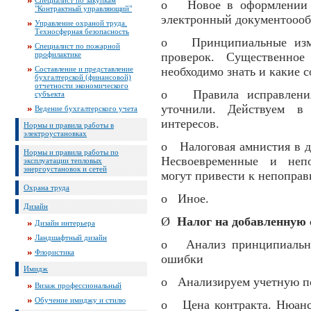
Специалист по закупкам
o Новое в оформлении п
"Контрактный управляющий"
электронный документоооб
Управление охраной труда.
Техносферная безопасность
o Принципиальные изме
Специалист по пожарной
профилактике
проверок. Существенно
Составление и представление
необходимо знать и какие 
бухгалтерской (финансовой)
отчетности экономического
o Правила исправления
субъекта
уточнили. Действуем в
Ведение бухгалтерского учета
интересов.
Нормы и правила работы в
электроустановках
o Налоговая амнистия в д
Нормы и правила работы по
Несвоевременные и непо
эксплуатации тепловых
энергоустановок и сетей
могут привести к непопра
Охрана труда
o Иное.
Дизайн
Ø
Налог на добавленную 
Дизайн интерьера
Ландшафтный дизайн
o Анализ принципиальны
Флористика
ошибки
Имидж
o Анализируем учетную по
Визаж профессиональный
Обучение имиджу и стилю
o Цена контракта. Нюанс