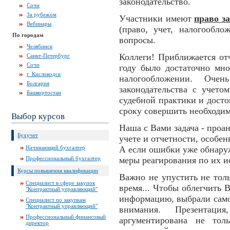
законодательство.
Сочи
За рубежом
Участники имеют
право з
Вебинары
(право, учет, налогообл
По городам
вопросы.
Челябинск
Коллеги! Приближается отч
Санкт-Петербург
Сочи
году было достаточно мно
г. Кисловодск
налогообложении. Оче
Болгария
законодательства с учето
Башкортостан
судебной практики и досто
сроку совершить необходи
Выбор курсов
Наша с Вами задача - проа
Бухучет
учете и отчетности, особе
Начинающий бухгалтер
А если ошибки уже обнару
Профессиональный бухгалтер
меры реагирования по их 
Курсы повышения квалификации
Важно не упустить не тол
Специалист в сфере закупок
время... Чтобы облегчить 
"Контрактный управляющий"
информацию, выбрали самое
Специалист по закупкам
"Контрактный управляющий"
внимания. Презентация,
Профессиональный финансовый
аргументирована не тол
директор