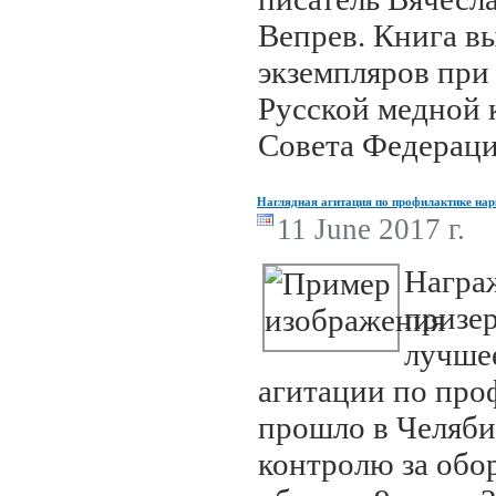
Вепрев. Книга в
экземпляров при
Русской медной 
Совета Федерац
Наглядная агитация по профилактике на
11 June 2017 г.
Награ
призер
лучше
агитации по про
прошло в Челяби
контролю за об