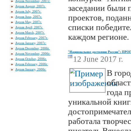
Архив November, 2007г.
заседании были 
Архив August, 2007г.
Архив July, 2007г.
проектов, подан
Архив June, 2007г.
Архив May, 2007г.
списки победител
Архив April, 2007г.
Архив March, 2007г.
каждом регионе.
Архив February, 2007г.
Архив January, 2007г.
Архив December, 2006г.
"Национальное достояние России": 
Архив November, 2006г.
12 June 2017 г.
Архив October, 2006г.
Архив February, 2006г.
Архив January, 2006г.
В гор
област
года п
уникальной книг
достопримечател
работала творчес
писатель Вячесл