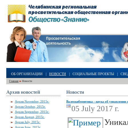
ОБ ОРГАНИЗАЦИИ
|
НОВОСТИ
|
СОЦИАЛЬНЫЕ ПРОЕКТЫ
|
СВЕ
Главная
Новости
Архив новостей
Новости
Архив November, 2015г.
Валеокибернетика - наука об управлении 
05 July 2017 г.
Архив October, 2015г.
Архив September, 2015г.
Архив August, 2015г.
Уникал
Архив July, 2015г.
Архив June, 2015г.