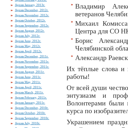
Владимир Алекс
Архив January, 2013г.
Архив December, 2012г.
ветеранов Челяби
Архив November, 2012г.
Архив October, 2012г.
Михаил Комиссар
Архив September, 2012г.
Центра для СО Н
Архив August, 2012г.
Архив July, 2012г.
Борис Александ
Архив June, 2012г.
Архив May, 2012г.
Челябинской обла
Архив April, 2012г.
Александр Раевск
Архив December, 2011г.
Архив November, 2011г.
Архив September, 2011г.
Их тёплые слова и
Архив August, 2011г.
работы!
Архив June, 2011г.
Архив May, 2011г.
От всей души чество
Архив April, 2011г.
Архив March, 2011г.
энтузиазм и проф
Архив February, 2011г.
Волонтерами были п
Архив January, 2011г.
Архив December, 2010г.
курса по изобразите
Архив October, 2010г.
Архив September, 2010г.
Украшением праздни
Архив July, 2010г.