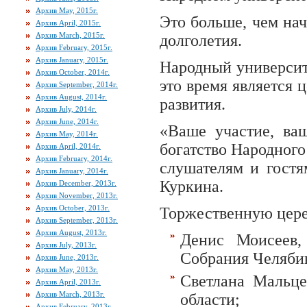
Архив May, 2015г.
Это больше, чем нач
Архив April, 2015г.
Архив March, 2015г.
долголетия.
Архив February, 2015г.
Архив January, 2015г.
Народный университе
Архив October, 2014г.
это время является 
Архив September, 2014г.
Архив August, 2014г.
развития.
Архив July, 2014г.
Архив June, 2014г.
«Ваше участие, ва
Архив May, 2014г.
богатство Народного
Архив April, 2014г.
Архив February, 2014г.
слушателям и гостя
Архив January, 2014г.
Куркина.
Архив December, 2013г.
Архив November, 2013г.
Архив October, 2013г.
Торжественную цере
Архив September, 2013г.
Архив August, 2013г.
Денис Моисеев, 
Архив July, 2013г.
Собрания Челябин
Архив June, 2013г.
Архив May, 2013г.
Светлана Мальце
Архив April, 2013г.
Архив March, 2013г.
области;
Архив February, 2013г.