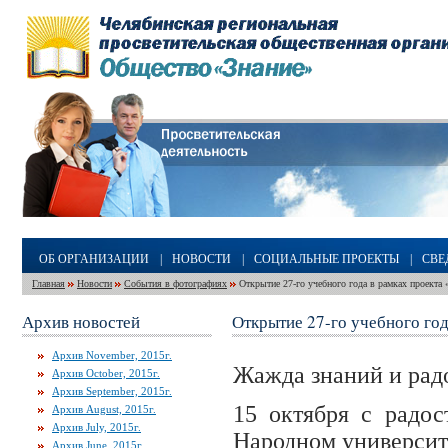
ОБ ОРГАНИЗАЦИИ
|
НОВОСТИ
|
СОЦИАЛЬНЫЕ ПРОЕКТЫ
|
СВЕ
Главная
Новости
События в фотографиях
Открытие 27-го учебного года в рамках проекта
Архив новостей
Открытие 27-го учебного го
Архив November, 2015г.
Жажда знаний и рад
Архив October, 2015г.
Архив September, 2015г.
15 октября с радо
Архив August, 2015г.
Архив July, 2015г.
Народном университ
Архив June, 2015г.