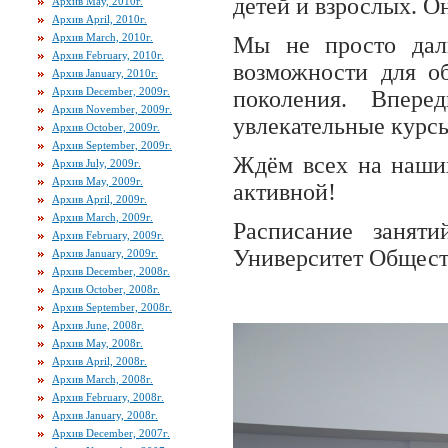
детей и взрослых. 
Архив May, 2010г.
Архив April, 2010г.
Архив March, 2010г.
Мы не просто дал
Архив February, 2010г.
возможности для о
Архив January, 2010г.
Архив December, 2009г.
поколения. Впер
Архив November, 2009г.
увлекательные курс
Архив October, 2009г.
Архив September, 2009г.
Ждём всех на наших
Архив July, 2009г.
Архив May, 2009г.
активной!
Архив April, 2009г.
Архив March, 2009г.
Расписание занят
Архив February, 2009г.
Университет Общест
Архив January, 2009г.
Архив December, 2008г.
Архив October, 2008г.
Архив September, 2008г.
Архив June, 2008г.
Архив May, 2008г.
Архив April, 2008г.
Архив March, 2008г.
Архив February, 2008г.
Архив January, 2008г.
Архив December, 2007г.