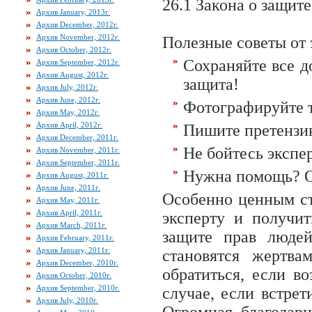
26.1 Закона о защит
Архив January, 2013г.
Архив December, 2012г.
Архив November, 2012г.
Полезные советы от 
Архив October, 2012г.
Сохраняйте все д
Архив September, 2012г.
Архив August, 2012г.
защита!
Архив July, 2012г.
Архив June, 2012г.
Фотографируйте т
Архив May, 2012г.
Архив April, 2012г.
Пишите претензию
Архив December, 2011г.
Не бойтесь экспер
Архив November, 2011г.
Архив September, 2011г.
Нужна помощь? О
Архив August, 2011г.
Архив June, 2011г.
Особенно ценным ст
Архив May, 2011г.
Архив April, 2011г.
эксперту и получит
Архив March, 2011г.
защите прав людей
Архив February, 2011г.
Архив January, 2011г.
становятся жертва
Архив December, 2010г.
обратиться, если в
Архив October, 2010г.
Архив September, 2010г.
случае, если встрет
Архив July, 2010г.