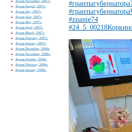
Архив November, 2007г.
#грантыгубернатора
Архив August, 2007г.
#грантыгубернатор
Архив July, 2007г.
Архив June, 2007г.
#znanie74
Архив May, 2007г.
#24_5_00218Коркин
Архив April, 2007г.
Архив March, 2007г.
Архив February, 2007г.
Архив January, 2007г.
Архив December, 2006г.
Архив November, 2006г.
Архив October, 2006г.
Архив February, 2006г.
Архив January, 2006г.