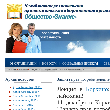
ОБ ОРГАНИЗАЦИИ
|
НОВОСТИ
|
СОЦИАЛЬНЫЕ ПРОЕКТЫ
|
СВЕ
Главная
Новости
Защита прав потребителей: возврат и обмен товаров
Архив новостей
Защита прав потребителей: в
Архив November, 2015г.
Лекция в
Коркино
Архив October, 2015г.
лайфхаки!
Архив September, 2015г.
Архив August, 2015г.
11 декабря в Корк
Архив July, 2015г.
"Защита прав потреб
Архив June, 2015г.