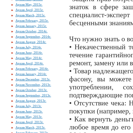
Архив May, 2015г.
знаток в сфере за
Архив April, 2015г.
специалист-экспе
Архив March, 2015г.
Архив February, 2015г.
бесценными знаниям
Архив January, 2015г.
Архив October, 2014г.
Архив September, 2014г.
Что нужно знать о во
Архив August, 2014г.
• Некачественный т
Архив July, 2014г.
Архив June, 2014г.
течение гарантийног
Архив May, 2014г.
ремонт, замену или в
Архив April, 2014г.
Архив February, 2014г.
• Товар надлежащего
Архив January, 2014г.
фасону, вы можете
Архив December, 2013г.
Архив November, 2013г.
употреблении, с
Архив October, 2013г.
подтверждающие поку
Архив September, 2013г.
Архив August, 2013г.
• Отсутствие чека: 
Архив July, 2013г.
покупки (например, 
Архив June, 2013г.
Архив May, 2013г.
• Как вернуть деньг
Архив April, 2013г.
любое время до его 
Архив March, 2013г.
Архив February, 2013г.