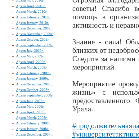
Огромная благодар
Архив May, 2010г.
Архив April, 2010г.
советы! Спасибо 
Архив March, 2010г.
помощь в организа
Архив February, 2010г.
Архив January, 2010г.
активность и неравн
Архив December, 2009г.
Архив November, 2009г.
Архив October, 2009г.
Знание - сила! Об
Архив September, 2009г.
близких от недоброс
Архив July, 2009г.
Архив May, 2009г.
Следите за нашими 
Архив April, 2009г.
мероприятий.
Архив March, 2009г.
Архив February, 2009г.
Архив January, 2009г.
Мероприятие провод
Архив December, 2008г.
Архив October, 2008г.
жизнь» с использ
Архив September, 2008г.
предоставленного
Архив June, 2008г.
Архив May, 2008г.
Урала.
Архив April, 2008г.
Архив March, 2008г.
Архив February, 2008г.
#продолжительнаяи
Архив January, 2008г.
#университетактивн
Архив December, 2007г.