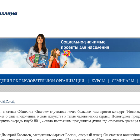
ДЕНИЯ ОБ ОБРАЗОВАТЕЛЬНОЙ ОРГАНИЗАЦИИ
|
КУРСЫ
|
СЕМИНАРЫ
|
надежд
 в стенах Общества «Знание» случилось нечто большее, чем просто концерт "Нового
рия о связи поколений, о силе искусства и тепле человеческих сердец. Новогоднее пред
первую очередь клуба 80+, - стало настоящим праздником души, где стирались границы
 Дмитрий Караваев, заслуженный артист России, оперный певец. Он стал тем волшебни
душевно-лиричным в ностальгических «Птице счастья» и «Потолке ледяном» - настро