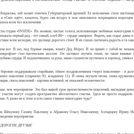
Некрасова, чей талант отмечен Губернаторской премией. Её исполнение стало настоящ
 и «Снег идёт», казалось, будто сам воздух в зале наполнился искрящимся морозцем
алось всем без исключения.
ты студии «INSIDE». Их звонкие, чистые голоса, исполняющие любимые новогодние п
тывала первый ряд - тот самый, клуб 80+ - сердце замирало. Видеть, как седые дамы и
стные всем мелодии, это зрелище дорогого стоит. В их глазах светились радость и та сам
дали все. В зал, под бурные овации, вошёл Дед Мороз. И он принёс с собой не мешок
икрофон» стал магическим жезлом. Он заставил звучать тихие, но такие важные с
лубины сердца. И подхватившись за руки, наши слушатели пустились в хоровод, символ
 бережно поддерживали старейшин, обмен поздравлениями «через поколения» - и долг
 юное поколение (старшему 93, младшему 11). И снова звучали песни, снова кружились
щам, связь поколений - картина истинной, не показной человечности.
ьше, чем мероприятие. Это был живой урок преемственности поколений, наглядная демон
 участие могут создать пространство абсолютного счастья. Здесь не просто подарили 
ши. А разве не в этом и есть самое главное новогоднее чудо?
ров Шекунову Галину Павловну и Абрамову Ольгу Николаевну, Ахтырцеву Ирину Ни
оведении мероприятия.
ДОРОГИЕ ДРУЗЬЯ!