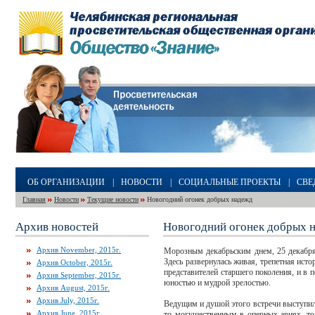
ОБ ОРГАНИЗАЦИИ
|
НОВОСТИ
|
СОЦИАЛЬНЫЕ ПРОЕКТЫ
|
СВЕ
Главная
Новости
Текущие новости
Новогодний огонек добрых надежд
Архив новостей
Новогодний огонек добрых 
Архив November, 2015г.
Морозным декабрьским днем, 25 декабря,
Здесь развернулась живая, трепетная исто
Архив October, 2015г.
представителей старшего поколения, и в 
Архив September, 2015г.
юностью и мудрой зрелостью.
Архив August, 2015г.
Архив July, 2015г.
Ведущим и душой этого встречи выступил
Архив June, 2015г.
то могущественным в оперных ариях, то 