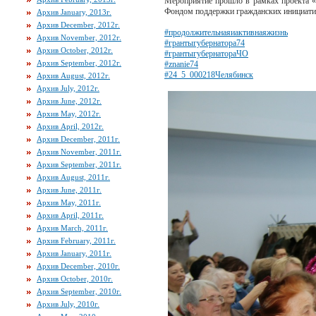
Мероприятие прошло в рамках проекта «П
Фондом поддержки гражданских инициат
Архив January, 2013г.
Архив December, 2012г.
#продолжительнаяиактивнаяжизнь
Архив November, 2012г.
#грантыгубернатора74
Архив October, 2012г.
#грантыгубернатораЧО
Архив September, 2012г.
#znanie74
#24_5_000218Челябинск
Архив August, 2012г.
Архив July, 2012г.
Архив June, 2012г.
Архив May, 2012г.
Архив April, 2012г.
Архив December, 2011г.
Архив November, 2011г.
Архив September, 2011г.
Архив August, 2011г.
Архив June, 2011г.
Архив May, 2011г.
Архив April, 2011г.
Архив March, 2011г.
Архив February, 2011г.
Архив January, 2011г.
Архив December, 2010г.
Архив October, 2010г.
Архив September, 2010г.
Архив July, 2010г.