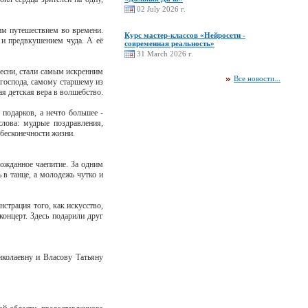
02 July 2026 г.
им путешествием во времени.
Курс мастер-классов «Нейросети -
 и предвкушением чуда. А её
современная реальность»
31 March 2026 г.
есни, стали самым искренним
Все новости...
 господа, самому старшему из
ая детская вера в волшебство.
 подарков, а нечто большее -
лова: мудрые поздравления,
 бесконечности жизни.
ожданное чаепитие. За одним
 в танце, а молодежь чутко и
страция того, как искусство,
концерт. Здесь подарили друг
колаевну и Власову Татьяну