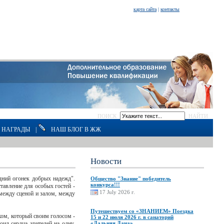
карта сайта
|
контакты
ПОИСК
НАЙТИ
НАГРАДЫ
|
НАШ БЛОГ В ЖЖ
Новости
дний огонек добрых надежд".
Общество "Знание" победитель
конкурса!!!
ставление для особых гостей -
17 July 2026 г.
 между сценой и залом, между
Путешествуем со «ЗНАНИЕМ» Поездка
ком, который своим голосом -
15 и 22 июля 2026 г. в санаторий
ил сердца зрителей на одну,
«Дальняя Дача»