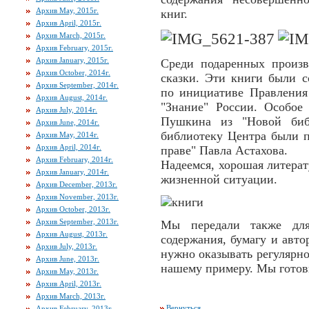
Архив May, 2015г.
книг.
Архив April, 2015г.
Архив March, 2015г.
Архив February, 2015г.
Архив January, 2015г.
Среди подаренных произв
Архив October, 2014г.
сказки. Эти книги были с
Архив September, 2014г.
по инициативе Правлени
Архив August, 2014г.
"Знание" России. Особое
Архив July, 2014г.
Пушкина из "Новой библ
Архив June, 2014г.
библиотеку Центра были п
Архив May, 2014г.
Архив April, 2014г.
праве" Павла Астахова.
Архив February, 2014г.
Надеемся, хорошая литерат
Архив January, 2014г.
жизненной ситуации.
Архив December, 2013г.
Архив November, 2013г.
Архив October, 2013г.
Архив September, 2013г.
Мы передали также для
Архив August, 2013г.
содержания, бумагу и авт
Архив July, 2013г.
нужно оказывать регулярн
Архив June, 2013г.
нашему примеру. Мы готовы
Архив May, 2013г.
Архив April, 2013г.
Архив March, 2013г.
Вернуться
Архив February, 2013г.