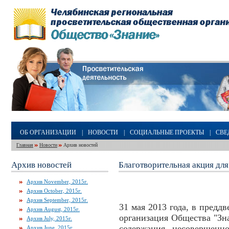
ОБ ОРГАНИЗАЦИИ
|
НОВОСТИ
|
СОЦИАЛЬНЫЕ ПРОЕКТЫ
|
СВЕ
Главная
Новости
Архив новостей
Архив новостей
Благотворительная акция дл
Архив November, 2015г.
Архив October, 2015г.
Архив September, 2015г.
31 мая 2013 года, в предд
Архив August, 2015г.
организация Общества "Зн
Архив July, 2015г.
содержания несовершенн
Архив June, 2015г.