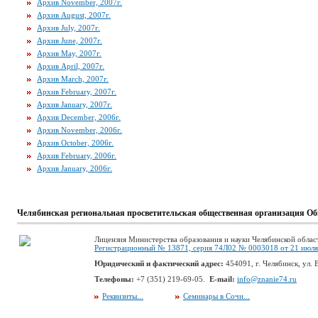
Архив November, 2007г.
Архив August, 2007г.
Архив July, 2007г.
Архив June, 2007г.
Архив May, 2007г.
Архив April, 2007г.
Архив March, 2007г.
Архив February, 2007г.
Архив January, 2007г.
Архив December, 2006г.
Архив November, 2006г.
Архив October, 2006г.
Архив February, 2006г.
Архив January, 2006г.
Челябинская региональная просветительская общественная организация Об
Лицензия Министерства образования и науки Челябинской облас
Регистрационный № 13871, серия 74Л02 № 0003018 от 21 июля 
Юридический и фактический адрес:
454091, г. Челябинск, ул. В
Телефоны:
+7 (351) 219-69-05.
E-mail:
info@znanie74.ru
Реквизиты...
Семинары в Сочи...