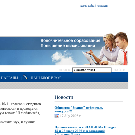
карта сайта
|
контакты
ПОИСК
НАЙТИ
НАГРАДЫ
|
НАШ БЛОГ В ЖЖ
Новости
10-11 классов и студентов
Общество "Знание" победитель
ловесности и проводился
конкурса!!!
вум темам: "Я люблю тебя,
17 July 2026 г.
ических наук, и лучшие
Путешествуем со «ЗНАНИЕМ» Поездка
15 и 22 июля 2026 г. в санаторий
«Дальняя Дача»