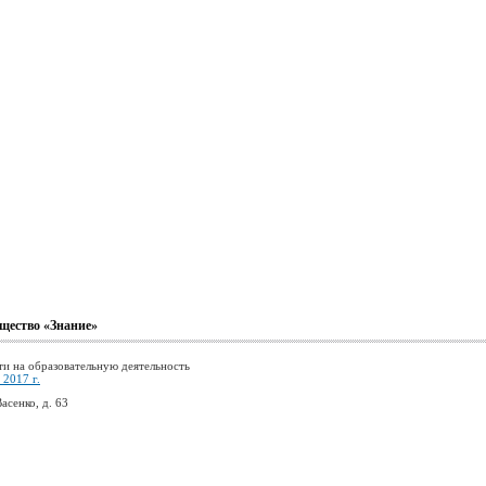
щество «Знание»
ти на образовательную деятельность
2017 г.
асенко, д. 63