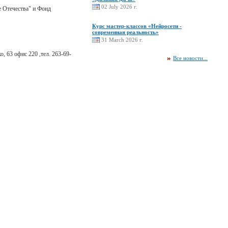
02 July 2026 г.
 Отечества" и Фонд
Курс мастер-классов «Нейросети -
современная реальность»
31 March 2026 г.
о, 63 офис 220 ,тел. 263-69-
Все новости...