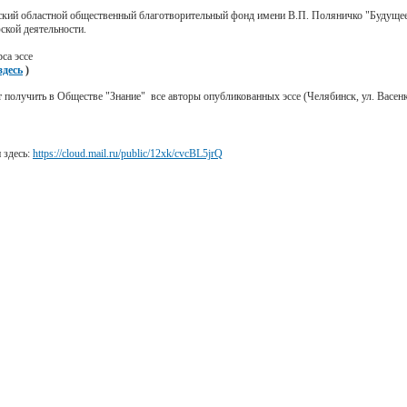
кий областной общественный благотворительный фонд имени В.П. Поляничко "Будущее
ской деятельности.
са эссе
десь
)
 получить в Обществе "Знание" все авторы опубликованных эссе
(Челябинск, ул. Васенк
 здесь:
https://cloud.mail.ru/public/12xk/cvcBL5jrQ