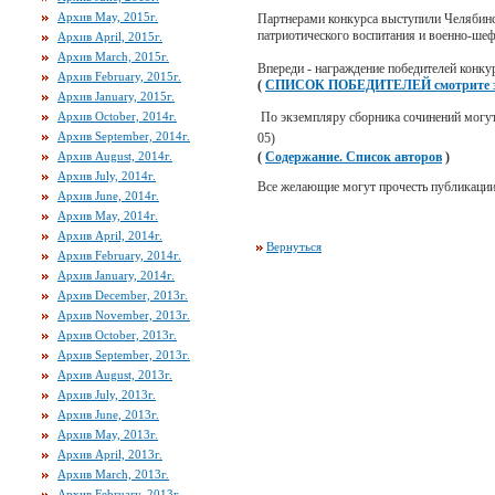
Архив May, 2015г.
Партнерами конкурса выступили Челябинс
патриотического воспитания и военно-шеф
Архив April, 2015г.
Архив March, 2015г.
Впереди - награждение победителей конкур
Архив February, 2015г.
(
СПИСОК ПОБЕДИТЕЛЕЙ смотрите з
Архив January, 2015г.
Архив October, 2014г.
По экземпляру сборника сочинений могут
Архив September, 2014г.
05)
Архив August, 2014г.
(
Содержание. Список авторов
)
Архив July, 2014г.
Все желающие могут прочесть публикации
Архив June, 2014г.
Архив May, 2014г.
Архив April, 2014г.
Вернуться
Архив February, 2014г.
Архив January, 2014г.
Архив December, 2013г.
Архив November, 2013г.
Архив October, 2013г.
Архив September, 2013г.
Архив August, 2013г.
Архив July, 2013г.
Архив June, 2013г.
Архив May, 2013г.
Архив April, 2013г.
Архив March, 2013г.
Архив February, 2013г.