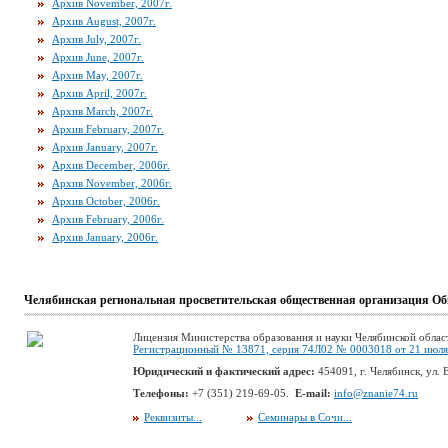
Архив November, 2007г.
Архив August, 2007г.
Архив July, 2007г.
Архив June, 2007г.
Архив May, 2007г.
Архив April, 2007г.
Архив March, 2007г.
Архив February, 2007г.
Архив January, 2007г.
Архив December, 2006г.
Архив November, 2006г.
Архив October, 2006г.
Архив February, 2006г.
Архив January, 2006г.
Челябинская региональная просветительская общественная организация Об
Лицензия Министерства образования и науки Челябинской облас
Регистрационный № 13871, серия 74Л02 № 0003018 от 21 июля 
Юридический и фактический адрес:
454091, г. Челябинск, ул. В
Телефоны:
+7 (351) 219-69-05.
E-mail:
info@znanie74.ru
Реквизиты...
Семинары в Сочи...