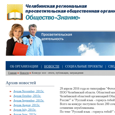
ОБ ОРГАНИЗАЦИИ
|
НОВОСТИ
|
СОЦИАЛЬНЫЕ ПРОЕКТЫ
|
СВЕ
Главная
Новости
Конкурс эссе - итоги, публикации, награждения
Архив новостей
29 апреля 2016 года из типографии "Фото
Архив November, 2015г.
ПОО Челябинской области. Областной кон
Архив October, 2015г.
Челябинской областной организацией Обще
Россия!" и "Русский язык - горжусь тобой!
Архив September, 2015г.
Всего на конкурс поступило более 200 со
Архив August, 2015г.
сочинения опукбликованы.
Архив July, 2015г.
По теме "Русский язык - горжусь тобой!" 
Архив June, 2015г.