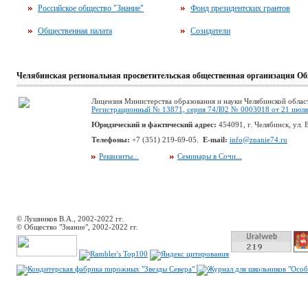
Российское общество "Знание"
Фонд президентских грантов
Общественная палата
Созидатели
Челябинская региональная просветительская общественная организация Об
Лицензия Министерства образования и науки Челябинской облас
Регистрационный № 13871, серия 74Л02 № 0003018 от 21 июля 
Юридический и фактический адрес:
454091, г. Челябинск, ул. В
Телефоны:
+7 (351) 219-69-05.
E-mail:
info@znanie74.ru
Реквизиты...
Семинары в Сочи...
© Лушников В.А., 2002-2022 гг.
© Общество "Знание", 2002-2022 гг.