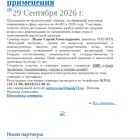
применения
29 Сентября 2026 г.
Приглашаем на практический семинар, посвящённый ключевым
изменениям в сфере закупок по 44-ФЗ в 2026 году. Участники
получат обзор актуальных поправок, разбор наиболее спорных
вопросов и рекомендации по применению новых норм в
повседневной закупочной практике.
Семинар ведет -
Исаев Сергей Александрович
, директор ООО МТЦ
«Выгодный контракт», тренер по вопросам конкурентных и
неконкурентных закупок для государственных нужд, нужд
госкорпораций, госкомпаний и коммерческих организаций, член
Гильдии отечественных специалистов по государственному и
муниципальному заказам. Опыт юридической практики в закупочной
деятельности более 15 лет.
Стоимость участия в семинаре одного слушателя
3500
рублей
(
возможно дистанционное участие в режиме онлайн
).
Участникам семинара выдаются методические материалы по теме
семинара и сертификат.
Регистрация участников семинара проводится по телефонам:
8(351)
218-21-00;
8(919)321-09-55
или электронной почтой
:
petrova.na@znanie74.ru
-
Петрова
Надежда Алексеевна.
Программа семинара:
Все семинары...
Наши партнеры