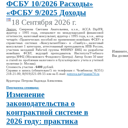
ФСБУ 10/2026 Расходы»
«ФСБУ 9/2025 Доходы
18 Сентября 2026 г.
Лектор:
Смирнова Светлана Анатольевна, к.э.н., ACCA DipIFR,
аудитор с 1995 года, специалист по международной финансовой
отчетности, налоговый консультант, аудитор с 1995 года, к.э.н., автор
четырёх «Практических пособий по применению новейших ФСБУ» в
справочных системах «КонсультантПлюс» и «Главбух»,.налоговый
консультант 1 категории, аттестованный преподаватель ИПБ России,
участник заседаний Рабочей группы ФННРБУ БМЦ по разработке
Извините,
новейших ФСБУ, ведущий преподаватель Института/Учебного
Вы должн
центра МФЦ (Московского Фондового Центра). Автор более 50 книг
и статей по проблемам налогового и бухгалтерского учета и учетной
политики (г. Москва).
Стоимость участия -
6400
рублей.
Справки и запись (обязательно!) по телефонам г. Челябинска: 8(351)
218-21-00; 8(919)321-09-55 или на E-mail:
petrova.na@znanie74.ru
Кураторы: Петрова Надежда Алексеевна.
Программа семинара:
Изменение
законодательства о
контрактной системе в
2026 году: практика