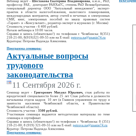
НАРОДН
Вебинар ведет -
Шестакова Екатерина Владимировна
, к.ю.н., PhD,
профессор РАЕ, докторант РАНХиГС, степень PhD Великобритании,
генеральный директор ООО "Актуальный менеджмент", эксперт-
практик в области налогообложения, налогового планирования,
международных контрактов, автор статей в печатных и электронных
СМИ, книг, электронных пособий по заказу правовых систем
«Гарант» и «Консультант», редактор-эксперт в журналах (г. Москва)
Стоимость участия - 6 400 рублей.
Начало вебинара в 10:00 часов.
Справки и запись (обязательно!) по телефонам г. Челябинска: 8(351)
218-21-00; 8(919)321-09-55 или на E-mail:
petrova.na@znanie74.ru
Кураторы: Петрова Надежда Алексеевна.
Программа семинара:
Актуальные вопросы
трудового
законодательства
11 Сентября 2026 г.
Семинар ведет
- Григорович Михаил Юрьевич,
стаж работы по
юридической специальности более 25 лет Стаж работы в должности
начальника отдела кадров 10 лет (в Главном управлении по труду и
занятости населения Челябинской области, в Правительстве
Челябинской области).
Стоимость участия -
3500 рублей.
Участникам семинара выдаются методические материалы по теме
семинара и сертификат.
Справки и запись (обязательно!) по телефонам г. Челябинска: 8 (351)
218-21-00; 8 (919) 321-09-55 или на E-mail:
petrova.na@znanie74.ru
Куратор: Петрова Надежда Алексеевна.
Программа семинара: