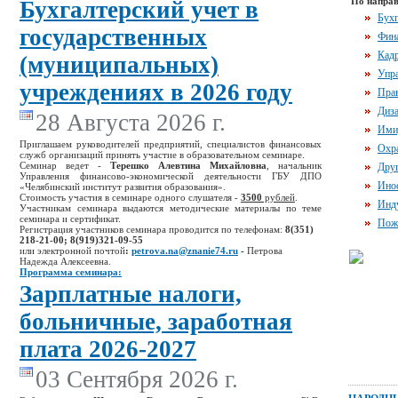
По напра
Бухгалтерский учет в
Бухг
государственных
Фин
Кад
(муниципальных)
Упр
учреждениях в 2026 году
Пра
Диз
28 Августа 2026 г.
Ими
Приглашаем руководителей предприятий, специалистов финансовых
Охра
служб организаций принять участие в образовательном семинаре.
Семинар ведет -
Терешко Алевтина Михайловна
, начальник
Дру
Управления финансово-экономической деятельности ГБУ ДПО
Ино
«Челябинский институт развития образования».
Стоимость участия в семинаре одного слушателя -
3500
рублей
.
Инд
Участникам семинара выдаются методические материалы по теме
семинара и сертификат.
Пожа
Регистрация участников семинара проводится по телефонам:
8(351)
218-21-00;
8(919)321-09-55
или электронной почтой
:
petrova.na@znanie74.ru
-
Петрова
Надежда Алексеевна.
Программа семинара:
Зарплатные налоги,
больничные, заработная
плата 2026-2027
03 Сентября 2026 г.