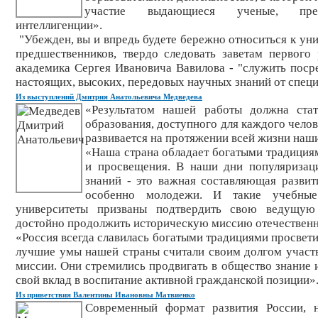
участие выдающиеся ученые, предс
интеллигенции».
"Убежден, вы и впредь будете бережно относиться к ун
предшественников, твердо следовать заветам первого
академика Сергея Ивановича Вавилова - "служить пос
настоящих, высоких, передовых научных знаний от специ
Из выступлений Дмитрия Анатольевича Медведева
«Результатом нашей работы должна стат
образования, доступного для каждого челов
развивается на протяжении всей жизни наш
«Наша страна обладает богатыми традиция
и просвещения. В наши дни популяризац
знаний - это важная составляющая развит
особенно молодежи. И такие учебны
университеты призваны подтвердить свою ведущую
достойно продолжить историческую миссию отечественн
«Россия всегда славилась богатыми традициями просветит
лучшие умы нашей страны считали своим долгом участв
миссии. Они стремились продвигать в общество знание 
свой вклад в воспитание активной гражданской позиции»
Из приветствия Валентины Ивановны Матвиенко
Современный формат развития России, н