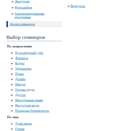
Экскурсии
Вернуться
Фотоальбом
Специализированные
программы
Архив семинаров
Выбор семинаров
По направлению
Бухгалтерский учёт
Финансы
Кадры
Управление
Право
Дизайн
Имидж
Охрана труда
Другие
Иностранные языки
Индустрия моды
Пожарная безопасность
По типу
Трансляции
Очные