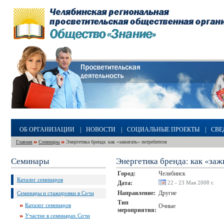
ОБ ОРГАНИЗАЦИИ
|
НОВОСТИ
|
СОЦИАЛЬНЫЕ ПРОЕКТЫ
|
СВЕ
Главная
Семинары
Энергетика бренда: как «зажигать» потребителя
Семинары
Энергетика бренда: как «заж
Город:
Челябинск
Каталог семинаров
Дата:
22 - 23 Мая 2008 г.
Направление:
Другие
Семинары и стажировки в Сочи
Тип
Каталог семинаров
Очные
мероприятия:
Участие в семинарах Сочи