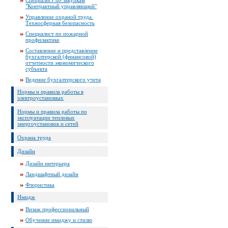
Специалист по закупкам
"Контрактный управляющий"
Управление охраной труда.
Техносферная безопасность
Специалист по пожарной
профилактике
Составление и представление
бухгалтерской (финансовой)
отчетности экономического
субъекта
Ведение бухгалтерского учета
Нормы и правила работы в
электроустановках
Нормы и правила работы по
эксплуатации тепловых
энергоустановок и сетей
Охрана труда
Дизайн
Дизайн интерьера
Ландшафтный дизайн
Флористика
Имидж
Визаж профессиональный
Обучение имиджу и стилю