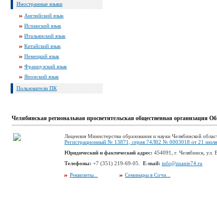
Иностранные языки
Английский язык
Испанский язык
Итальянский язык
Китайский язык
Немецкий язык
Французский язык
Японский язык
Пользователи ПК
Челябинская региональная просветительская общественная организация Об
Лицензия Министерства образования и науки Челябинской облас
Регистрационный № 13871, серия 74Л02 № 0003018 от 21 июля 
Юридический и фактический адрес:
454091, г. Челябинск, ул. В
Телефоны:
+7 (351) 219-69-05.
E-mail:
info@znanie74.ru
Реквизиты...
Семинары в Сочи...