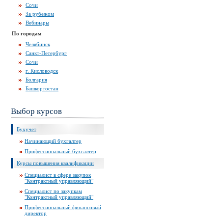
Сочи
За рубежом
Вебинары
По городам
Челябинск
Санкт-Петербург
Сочи
г. Кисловодск
Болгария
Башкортостан
Выбор курсов
Бухучет
Начинающий бухгалтер
Профессиональный бухгалтер
Курсы повышения квалификации
Специалист в сфере закупок
"Контрактный управляющий"
Специалист по закупкам
"Контрактный управляющий"
Профессиональный финансовый
директор