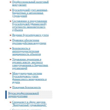
Профессиональный налоговый
консультант
Бухгалтерский учет казенных,
бюджетных и автономных
учреждений
Составление и представление
бухгалтерской (финансовой)
отчетности экономического
субъекта
Ведение бухгалтерского учета
Правовое обеспечение
противодействия коррупции
Безопасность и
антитеррористическая
защищенность объектов
Управление проектами в
органах власти, местного
самоуправления и бюджетных
организаций
Международная система
бухгалтерского учета,
финансового менеджмента и
аудита
Пожарная безопасность
Курсы профессиональной
переподготовки
Специалист в сфере закупок
"Контрактный управляющий"