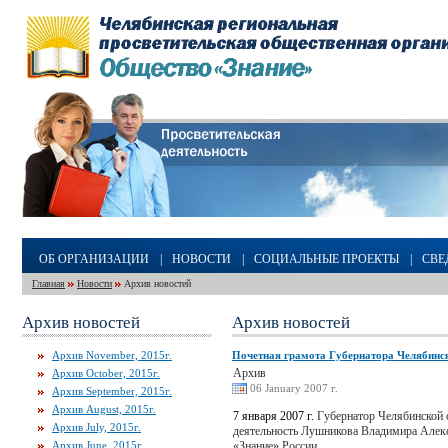
ОБ ОРГАНИЗАЦИИ
|
НОВОСТИ
|
СОЦИАЛЬНЫЕ ПРОЕКТЫ
|
СВЕ
Главная
Новости
Архив новостей
Архив новостей
Архив новостей
Архив November, 2015г.
Почетная грамота Губернатора Челябинс
Архив
Архив October, 2015г.
06 January 2007 г.
Архив September, 2015г.
Архив August, 2015г.
7 января 2007 г.
Губернатор Челябинской 
Архив July, 2015г.
деятельность Лушникова Владимира Алекс
Архив June, 2015г.
«Знание» России.