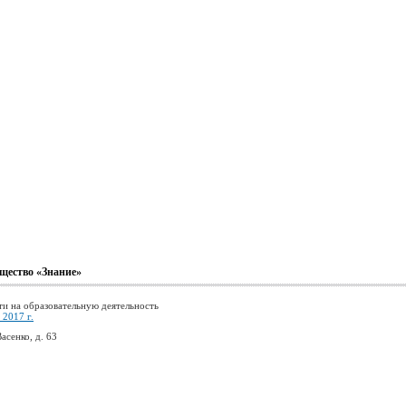
щество «Знание»
ти на образовательную деятельность
2017 г.
асенко, д. 63