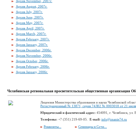
Архив November, 2007г.
Архив August, 2007г.
Архив July, 2007г.
Архив June, 2007г.
Архив May, 2007г.
Архив April, 2007г.
Архив March, 2007г.
Архив February, 2007г.
Архив January, 2007г.
Архив December, 2006г.
Архив November, 2006г.
Архив October, 2006г.
Архив February, 2006г.
Архив January, 2006г.
Челябинская региональная просветительская общественная организация Об
Лицензия Министерства образования и науки Челябинской облас
Регистрационный № 13871, серия 74Л02 № 0003018 от 21 июля 
Юридический и фактический адрес:
454091, г. Челябинск, ул. В
Телефоны:
+7 (351) 219-69-05.
E-mail:
info@znanie74.ru
Реквизиты...
Семинары в Сочи...