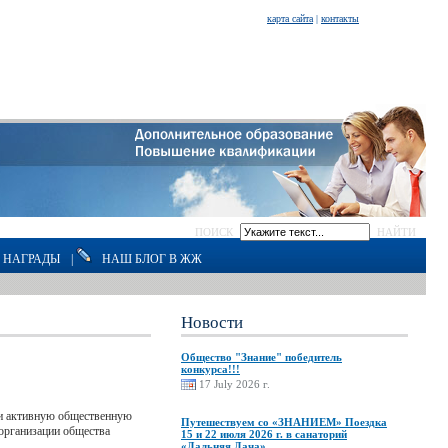
карта сайта
|
контакты
ПОИСК
НАЙТИ
НАГРАДЫ
|
НАШ БЛОГ В ЖЖ
Новости
Общество "Знание" победитель
конкурса!!!
17 July 2026 г.
 и активную общественную
Путешествуем со «ЗНАНИЕМ» Поездка
организации общества
15 и 22 июля 2026 г. в санаторий
«Дальняя Дача»