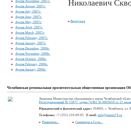
Николаевич Скво
Архив November, 2007г.
Архив August, 2007г.
Архив July, 2007г.
Архив June, 2007г.
Вернуться
Архив May, 2007г.
Архив April, 2007г.
Архив March, 2007г.
Архив February, 2007г.
Архив January, 2007г.
Архив December, 2006г.
Архив November, 2006г.
Архив October, 2006г.
Архив February, 2006г.
Архив January, 2006г.
Челябинская региональная просветительская общественная организация Об
Лицензия Министерства образования и науки Челябинской облас
Регистрационный № 13871, серия 74Л02 № 0003018 от 21 июля 
Юридический и фактический адрес:
454091, г. Челябинск, ул. В
Телефоны:
+7 (351) 219-69-05.
E-mail:
info@znanie74.ru
Реквизиты...
Семинары в Сочи...