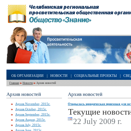
ОБ ОРГАНИЗАЦИИ
|
НОВОСТИ
|
СОЦИАЛЬНЫЕ ПРОЕКТЫ
|
СВЕ
Главная
Новости
Архив новостей
Архив новостей
Архив новостей
Архив November, 2015г.
Открылась юридическая приемная для вет
Текущие новост
Архив October, 2015г.
Архив September, 2015г.
22 July 2009 г.
Архив August, 2015г.
Архив July, 2015г.
Архив June, 2015г.