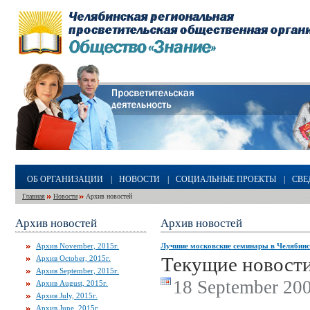
ОБ ОРГАНИЗАЦИИ
|
НОВОСТИ
|
СОЦИАЛЬНЫЕ ПРОЕКТЫ
|
СВЕ
Главная
Новости
Архив новостей
Архив новостей
Архив новостей
Архив November, 2015г.
Лучшие московские семинары в Челябинс
Текущие новост
Архив October, 2015г.
Архив September, 2015г.
18 September 200
Архив August, 2015г.
Архив July, 2015г.
Архив June, 2015г.