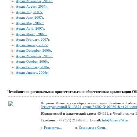
Архив November, 2007г.
Архив August, 2007г.
Архив July, 2007г.
Архив June, 2007г.
Архив May, 2007г.
Архив April, 2007г.
Архив March, 2007г.
Архив February, 2007г.
Архив January, 2007г.
Архив December, 2006г.
Архив November, 2006г.
Архив October, 2006г.
Архив February, 2006г.
Архив January, 2006г.
Челябинская региональная просветительская общественная организация Об
Лицензия Министерства образования и науки Челябинской облас
Регистрационный № 13871, серия 74Л02 № 0003018 от 21 июля 
Юридический и фактический адрес:
454091, г. Челябинск, ул. В
Телефоны:
+7 (351) 219-69-05.
E-mail:
info@znanie74.ru
Реквизиты...
Семинары в Сочи...