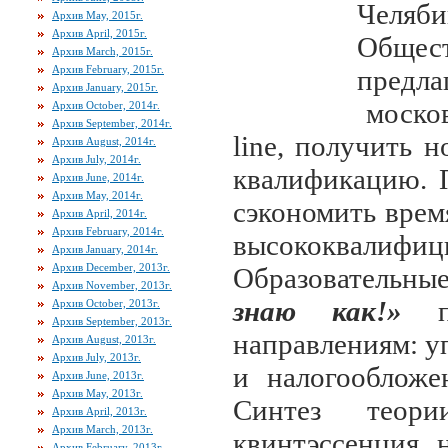
Челяби
Архив May, 2015г.
Архив April, 2015г.
Обще
Архив March, 2015г.
Архив February, 2015г.
предл
Архив January, 2015г.
москов
Архив October, 2014г.
Архив September, 2014г.
line, получить 
Архив August, 2014г.
Архив July, 2014г.
квалификацию. 
Архив June, 2014г.
Архив May, 2014г.
сэкономить врем
Архив April, 2014г.
Архив February, 2014г.
высококвали
Архив January, 2014г.
Архив December, 2013г.
Образовательны
Архив November, 2013г.
знаю как!»
Архив October, 2013г.
Архив September, 2013г.
направлениям: у
Архив August, 2013г.
Архив July, 2013г.
и налогообложе
Архив June, 2013г.
Архив May, 2013г.
Синтез теор
Архив April, 2013г.
Архив March, 2013г.
квинтэссенция 
Архив February, 2013г.