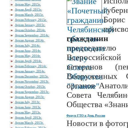
Испо
Архив May, 2015г.
губер
Архив April, 2015г.
Архив March, 2015г.
Борис
Архив February, 2015г.
Архив January, 2015г.
прис
Архив October, 2014г.
Архив September, 2014г.
гражданин 
Архив August, 2014г.
председателю
Архив July, 2014г.
Архив June, 2014г.
Всероссийской
Архив May, 2014г.
Архив April, 2014г.
ветеранов (п
Архив February, 2014г.
Архив January, 2014г.
Вооруженных 
Архив December, 2013г.
Архив November, 2013г.
органов Анатол
Архив October, 2013г.
Архив September, 2013г.
Совета Челябин
Архив August, 2013г.
Общества «Знан
Архив July, 2013г.
Архив June, 2013г.
Архив May, 2013г.
Форум ГТО в День России
Архив April, 2013г.
Новости в фотог
Архив March, 2013г.
Архив February, 2013г.