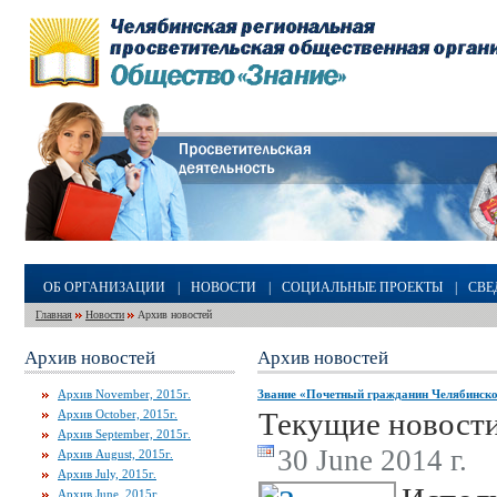
ОБ ОРГАНИЗАЦИИ
|
НОВОСТИ
|
СОЦИАЛЬНЫЕ ПРОЕКТЫ
|
СВЕ
Главная
Новости
Архив новостей
Архив новостей
Архив новостей
Архив November, 2015г.
Звание «Почетный гражданин Челябинско
Текущие новост
Архив October, 2015г.
Архив September, 2015г.
30 June 2014 г.
Архив August, 2015г.
Архив July, 2015г.
Архив June, 2015г.