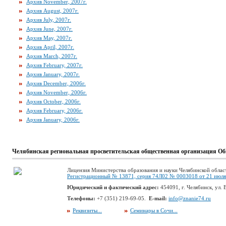
Архив November, 2007г.
Архив August, 2007г.
Архив July, 2007г.
Архив June, 2007г.
Архив May, 2007г.
Архив April, 2007г.
Архив March, 2007г.
Архив February, 2007г.
Архив January, 2007г.
Архив December, 2006г.
Архив November, 2006г.
Архив October, 2006г.
Архив February, 2006г.
Архив January, 2006г.
Челябинская региональная просветительская общественная организация Об
Лицензия Министерства образования и науки Челябинской облас
Регистрационный № 13871, серия 74Л02 № 0003018 от 21 июля 
Юридический и фактический адрес:
454091, г. Челябинск, ул. В
Телефоны:
+7 (351) 219-69-05.
E-mail:
info@znanie74.ru
Реквизиты...
Семинары в Сочи...