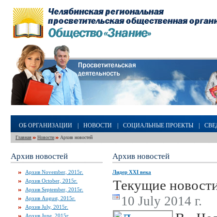
ОБ ОРГАНИЗАЦИИ
|
НОВОСТИ
|
СОЦИАЛЬНЫЕ ПРОЕКТЫ
|
СВЕ
Главная
Новости
Архив новостей
Архив новостей
Архив новостей
Архив November, 2015г.
Лидер XXI века
Текущие новост
Архив October, 2015г.
Архив September, 2015г.
10 July 2014 г.
Архив August, 2015г.
Архив July, 2015г.
Архив June, 2015г.