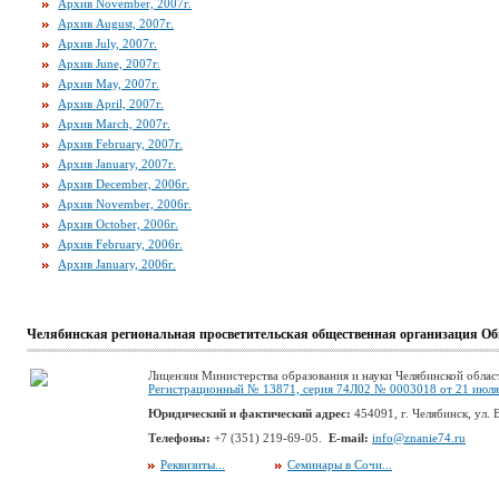
Архив November, 2007г.
Архив August, 2007г.
Архив July, 2007г.
Архив June, 2007г.
Архив May, 2007г.
Архив April, 2007г.
Архив March, 2007г.
Архив February, 2007г.
Архив January, 2007г.
Архив December, 2006г.
Архив November, 2006г.
Архив October, 2006г.
Архив February, 2006г.
Архив January, 2006г.
Челябинская региональная просветительская общественная организация Об
Лицензия Министерства образования и науки Челябинской облас
Регистрационный № 13871, серия 74Л02 № 0003018 от 21 июля 
Юридический и фактический адрес:
454091, г. Челябинск, ул. В
Телефоны:
+7 (351) 219-69-05.
E-mail:
info@znanie74.ru
Реквизиты...
Семинары в Сочи...