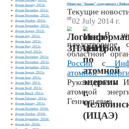
Общество "Знание" сотрудничает с Инфор
Архив January, 2013г.
Текущие новост
Архив December, 2012г.
Архив November, 2012г.
02 July 2014 г.
Архив October, 2012г.
Архив September, 2012г.
Архив August, 2012г.
В ию
Архив July, 2012г.
Архив June, 2012г.
плодотворное с
Архив May, 2012г.
областной орг
Архив April, 2012г.
Архив December, 2011г.
России
с
И
н
Архив November, 2011г.
Архив September, 2011г.
атомной энерг
Архив August, 2011г.
Архив June, 2011г.
Руководитель 
Архив May, 2011г.
Архив April, 2011г.
атомной эне
Архив March, 2011г.
Архив February, 2011г.
Геннадьевна.
Архив January, 2011г.
Архив December, 2010г.
Архив October, 2010г.
Архив September, 2010г.
Архив July, 2010г.