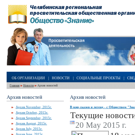
ОБ ОРГАНИЗАЦИИ
|
НОВОСТИ
|
СОЦИАЛЬНЫЕ ПРОЕКТЫ
|
СВЕ
Главная
Новости
Архив новостей
Архив новостей
Архив новостей
Архив November, 2015г.
В мир сказов и легенд - с Обществом "Зн
Текущие новост
Архив October, 2015г.
Архив September, 2015г.
20 May 2015 г.
Архив August, 2015г.
Архив July, 2015г.
Архив June, 2015г.