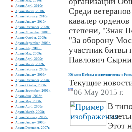
организации Общ
Архив May, 2010г.
Архив April, 2010г.
Среди ветеранов
Архив March, 2010г.
Архив February, 2010г.
кавалер орденов 
Архив January, 2010г.
Архив December, 2009г.
степени, "Знак П
Архив November, 2009г.
"За оборону Мос
Архив October, 2009г.
Архив September, 2009г.
участник битвы 
Архив July, 2009г.
Архив May, 2009г.
Павлович Сырни
Архив April, 2009г.
Архив March, 2009г.
Архив February, 2009г.
Архив January, 2009г.
Юбилею Победы и сотрудничеству с Респ
Текущие новост
Архив December, 2008г.
Архив October, 2008г.
06 May 2015 г.
Архив September, 2008г.
Архив June, 2008г.
Архив May, 2008г.
В тип
Архив April, 2008г.
Архив March, 2008г.
газеты
Архив February, 2008г.
Архив January, 2008г.
Этот 
Архив December, 2007г.