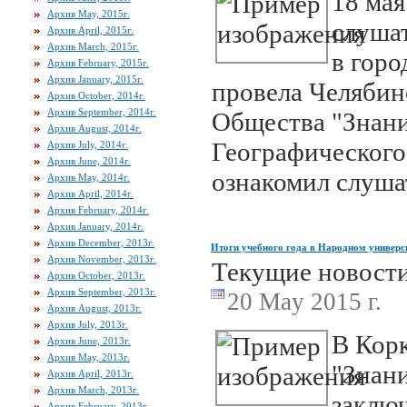
18 мая
Архив May, 2015г.
слуша
Архив April, 2015г.
Архив March, 2015г.
в горо
Архив February, 2015г.
Архив January, 2015г.
провела Челябин
Архив October, 2014г.
Архив September, 2014г.
Общества "Знани
Архив August, 2014г.
Географического
Архив July, 2014г.
Архив June, 2014г.
ознакомил слушат
Архив May, 2014г.
Архив April, 2014г.
Архив February, 2014г.
Архив January, 2014г.
Архив December, 2013г.
Итоги учебного года в Народном универс
Архив November, 2013г.
Текущие новост
Архив October, 2013г.
Архив September, 2013г.
20 May 2015 г.
Архив August, 2013г.
Архив July, 2013г.
В Кор
Архив June, 2013г.
Архив May, 2013г.
"Знани
Архив April, 2013г.
Архив March, 2013г.
заклю
Архив February, 2013г.