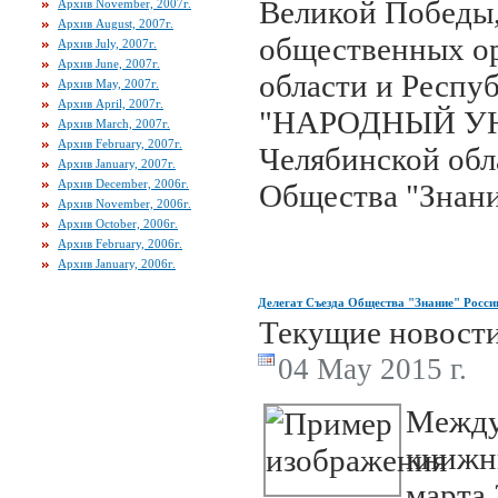
Великой Победы,
Архив November, 2007г.
Архив August, 2007г.
общественных о
Архив July, 2007г.
Архив June, 2007г.
области и Респу
Архив May, 2007г.
Архив April, 2007г.
"НАРОДНЫЙ УН
Архив March, 2007г.
Архив February, 2007г.
Челябинской обл
Архив January, 2007г.
Архив December, 2006г.
Общества "Знани
Архив November, 2006г.
Архив October, 2006г.
Архив February, 2006г.
Архив January, 2006г.
Делегат Съезда Общества "Знание" Росси
Текущие новост
04 May 2015 г.
Между
книжн
марта 