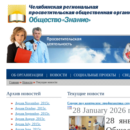
ОБ ОРГАНИЗАЦИИ
|
НОВОСТИ
|
СОЦИАЛЬНЫЕ ПРОЕКТЫ
|
СВЕ
Главная
Новости
Текущие новости
Архив новостей
Текущие новости
Архив November, 2015г.
Сердце под контролем: профилактика серд
28 January 2026 г
Архив October, 2015г.
Архив September, 2015г.
28 ян
Архив August, 2015г.
Архив July, 2015г.
Архив June, 2015г.