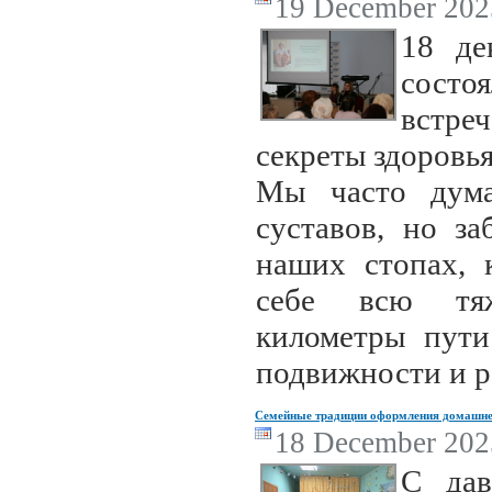
19 December 2025
18 де
состо
встреч
секреты здоровь
Мы часто дума
суставов, но з
наших стопах, 
себе всю тяж
километры пути
подвижности и р
Семейные традиции оформления домашнег
18 December 2025
С дав