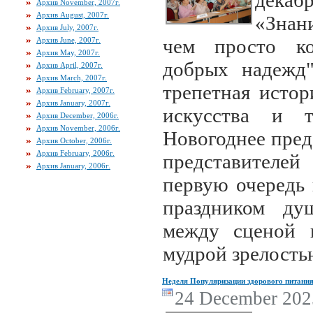
дека
Архив November, 2007г.
Архив August, 2007г.
«Знан
Архив July, 2007г.
чем просто ко
Архив June, 2007г.
Архив May, 2007г.
добрых надежд"
Архив April, 2007г.
Архив March, 2007г.
трепетная истор
Архив February, 2007г.
Архив January, 2007г.
искусства и т
Архив December, 2006г.
Архив November, 2006г.
Новогоднее пред
Архив October, 2006г.
Архив February, 2006г.
представителе
Архив January, 2006г.
первую очередь 
праздником ду
между сценой 
мудрой зрелость
Неделя Популяризации здорового питани
24 December 2025