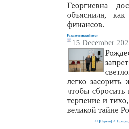
Георгиевна до
объяснила, ка
финансов.
Рождественский пост
15 December 2025
Рождес
запре
светло
легко засорить 
чтобы сбросить 
терпение и тихо,
великой тайне Р
<< [Первая]
< [Предыд