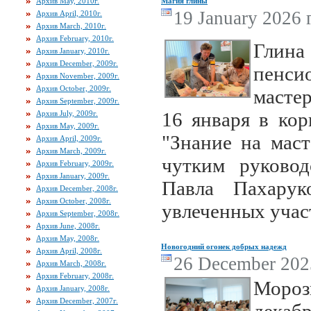
Архив May, 2010г.
Магия глины
19 January 2026 г
Архив April, 2010г.
Архив March, 2010г.
Архив February, 2010г.
Глин
Архив January, 2010г.
Архив December, 2009г.
пенси
Архив November, 2009г.
Архив October, 2009г.
масте
Архив September, 2009г.
16 января в ко
Архив July, 2009г.
Архив May, 2009г.
"Знание на маст
Архив April, 2009г.
Архив March, 2009г.
чутким руковод
Архив February, 2009г.
Архив January, 2009г.
Павла Пахару
Архив December, 2008г.
Архив October, 2008г.
увлеченных учас
Архив September, 2008г.
Архив June, 2008г.
Архив May, 2008г.
Новогодний огонек добрых надежд
Архив April, 2008г.
26 December 2025
Архив March, 2008г.
Архив February, 2008г.
Мороз
Архив January, 2008г.
Архив December, 2007г.