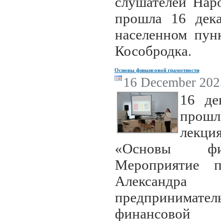
слушателей Наро
прошла 16 дека
населенном пун
Кособродка.
Основы финансовой грамотности
16 December 2025
16 де
прошл
лекци
«Основы фин
Мероприятие 
Александра 
предпринимат
финансовой г