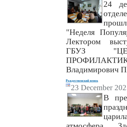
24 де
отде
прошл
"Неделя Популя
Лектором выс
ГБУЗ "ЦЕ
ПРОФИЛАКТИ
Владимирович П
Рождественский венок
23 December 2025
В пре
празд
царила
атмосфера. З