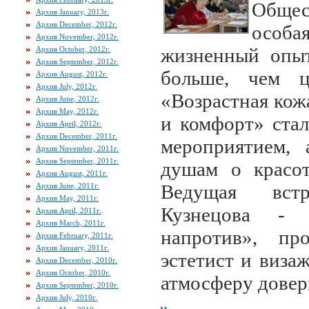
Обще
Архив January, 2013г.
Архив December, 2012г.
особа
Архив November, 2012г.
жизненный опыт
Архив October, 2012г.
Архив September, 2012г.
больше, чем 
Архив August, 2012г.
Архив July, 2012г.
«Возрастная кож
Архив June, 2012г.
Архив May, 2012г.
и комфорт» стал
Архив April, 2012г.
Архив December, 2011г.
мероприятием, 
Архив November, 2011г.
Архив September, 2011г.
душам о красот
Архив August, 2011г.
Ведущая встр
Архив June, 2011г.
Архив May, 2011г.
Кузнецова -
Архив April, 2011г.
Архив March, 2011г.
напротив», про
Архив February, 2011г.
Архив January, 2011г.
эстетист и виза
Архив December, 2010г.
Архив October, 2010г.
атмосферу довер
Архив September, 2010г.
Архив July, 2010г.