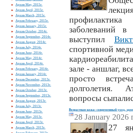
Обще
Архив May, 2015г.
лекци
Архив April, 2015г.
Архив March, 2015г.
профилактик
Архив February, 2015г.
Архив January, 2015г.
заболеваний в 
Архив October, 2014г.
выступил
Вик
Архив September, 2014г.
Архив August, 2014г.
спортивной меди
Архив July, 2014г.
Архив June, 2014г.
кардиореабилит
Архив May, 2014г.
Архив April, 2014г.
зале - аншлаг, в
Архив February, 2014г.
Архив January, 2014г.
просто встре
Архив December, 2013г.
Архив November, 2013г.
долголетия. 
Архив October, 2013г.
вопросы сыпалис
Архив September, 2013г.
Архив August, 2013г.
Архив July, 2013г.
Возрастная кожа: современный уход, здо
Архив June, 2013г.
28 January 2026 г
Архив May, 2013г.
Архив April, 2013г.
27 я
Архив March, 2013г.
Архив February, 2013г.