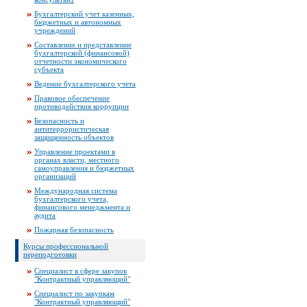
Бухгалтерский учет казенных,
бюджетных и автономных
учреждений
Составление и представление
бухгалтерской (финансовой)
отчетности экономического
субъекта
Ведение бухгалтерского учета
Правовое обеспечение
противодействия коррупции
Безопасность и
антитеррористическая
защищенность объектов
Управление проектами в
органах власти, местного
самоуправления и бюджетных
организаций
Международная система
бухгалтерского учета,
финансового менеджмента и
аудита
Пожарная безопасность
Курсы профессиональной
переподготовки
Специалист в сфере закупок
"Контрактный управляющий"
Специалист по закупкам
"Контрактный управляющий"