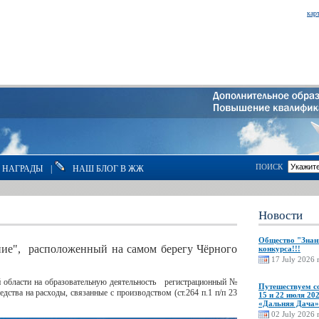
карт
ПОИСК
НАГРАДЫ
|
НАШ БЛОГ В ЖЖ
Новости
Общество "Знан
ние", расположенный на самом берегу Чёрного
конкурса!!!
17 July 2026 г
й области на образовательную деятельность регистрационный №
Путешествуем 
ства на расходы, связанные с производством (ст.264 п.1 п/п 23
15 и 22 июля 202
«Дальняя Дача»
02 July 2026 г