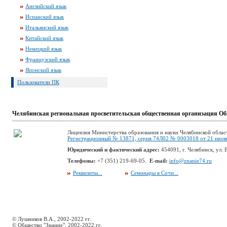
Английский язык
Испанский язык
Итальянский язык
Китайский язык
Немецкий язык
Французский язык
Японский язык
Пользователи ПК
Челябинская региональная просветительская общественная организация Об
Лицензия Министерства образования и науки Челябинской облас
Регистрационный № 13871, серия 74Л02 № 0003018 от 21 июля 
Юридический и фактический адрес:
454091, г. Челябинск, ул. В
Телефоны:
+7 (351) 219-69-05.
E-mail:
info@znanie74.ru
Реквизиты...
Семинары в Сочи...
© Лушников В.А., 2002-2022 гг.
© Общество "Знание", 2002-2022 гг.