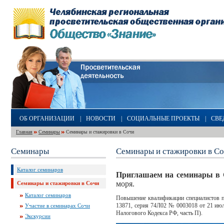
ОБ ОРГАНИЗАЦИИ
|
НОВОСТИ
|
СОЦИАЛЬНЫЕ ПРОЕКТЫ
|
СВЕ
Главная
Семинары
Семинары и стажировки в Сочи
Семинары
Семинары и стажировки в С
Каталог семинаров
Приглашаем на семинары в
моря.
Семинары и стажировки в Сочи
Каталог семинаров
Повышение квалификации специалистов п
13871, серия 74Л02 № 0003018 от 21 июля
Участие в семинарах Сочи
Налогового Кодекса РФ, часть П).
Экскурсии