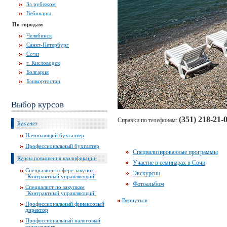
За рубежом
Вебинары
По городам
Челябинск
Санкт-Петербург
Сочи
г. Кисловодск
Болгария
Башкортостан
Выбор курсов
(351) 218-21-
Справки по телефонам:
Бухучет
Начинающий бухгалтер
Профессиональный бухгалтер
Специализированные программы
Курсы повышения квалификации
Участие в семинарах в Сочи
Специалист в сфере закупок
Экскурсии
"Контрактный управляющий"
Фотоальбом
Специалист по закупкам
"Контрактный управляющий"
Вернуться
Профессиональный финансовый
директор
Профессиональный налоговый
консультант