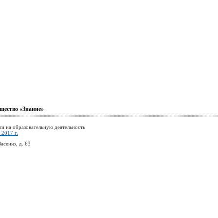
щество «Знание»
ти на образовательную деятельность
2017 г.
асенко, д. 63