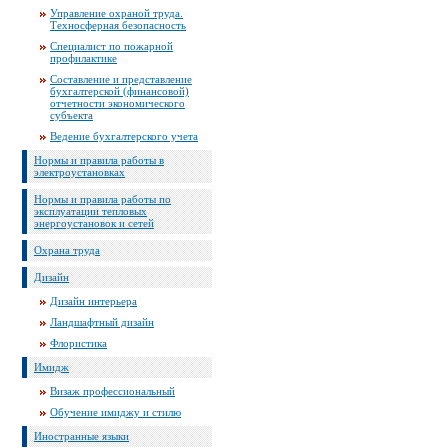
Управление охраной труда.
Техносферная безопасность
Специалист по пожарной
профилактике
Составление и представление
бухгалтерской (финансовой)
отчетности экономического
субъекта
Ведение бухгалтерского учета
Нормы и правила работы в
электроустановках
Нормы и правила работы по
эксплуатации тепловых
энергоустановок и сетей
Охрана труда
Дизайн
Дизайн интерьера
Ландшафтный дизайн
Флористика
Имидж
Визаж профессиональный
Обучение имиджу и стилю
Иностранные языки