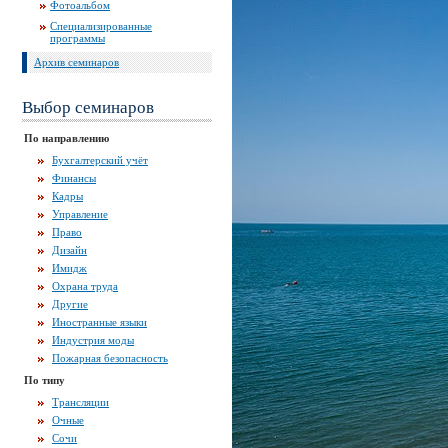
Фотоальбом
Специализированные
программы
Архив семинаров
Выбор семинаров
По направлению
Бухгалтерский учёт
Финансы
Кадры
Управление
Право
Дизайн
Имидж
Охрана труда
Другие
Иностранные языки
Индустрия моды
Пожарная безопасность
По типу
Трансляции
Очные
Сочи