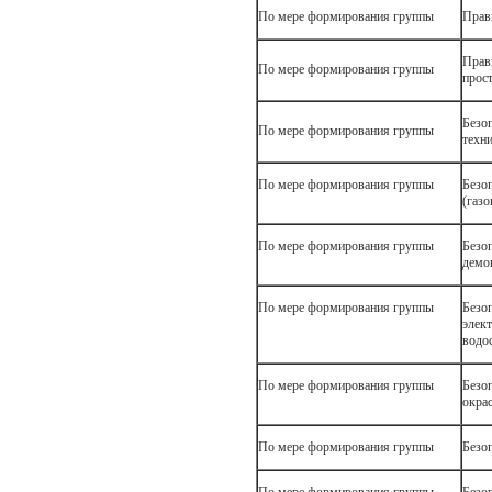
По мере формирования группы
Прави
Прав
По мере формирования группы
прос
Безо
По мере формирования группы
техн
По мере формирования группы
Без
(газ
По мере формирования группы
Безо
демо
По мере формирования группы
Безо
элек
водо
По мере формирования группы
Безо
окра
По мере формирования группы
Безо