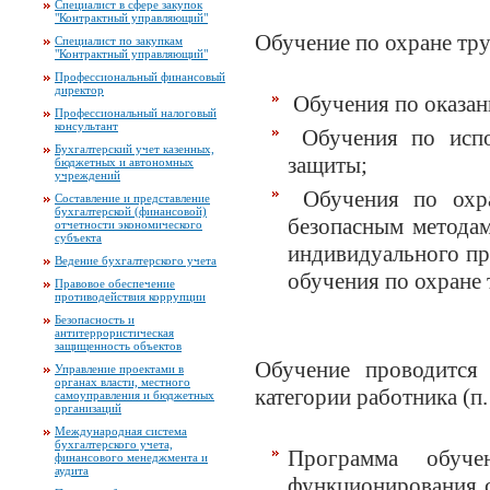
Специалист в сфере закупок
"Контрактный управляющий"
Обучение по охране тру
Специалист по закупкам
"Контрактный управляющий"
Профессиональный финансовый
директор
Обучения по оказа
Профессиональный налоговый
консультант
Обучения по испо
Бухгалтерский учет казенных,
защиты;
бюджетных и автономных
учреждений
Обучения по охра
Составление и представление
бухгалтерской (финансовой)
безопасным методам
отчетности экономического
субъекта
индивидуального пр
Ведение бухгалтерского учета
обучения по охране 
Правовое обеспечение
противодействия коррупции
Безопасность и
антитеррористическая
защищенность объектов
Обучение проводится
Управление проектами в
органах власти, местного
категории работника (п.
самоуправления и бюджетных
организаций
Международная система
бухгалтерского учета,
Программа обуч
финансового менеджмента и
аудита
функционирования с