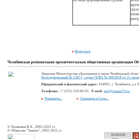
По мере формирования группы
Без
круп
груз
улож
разг
Вернуться
Челябинская региональная просветительская общественная организация Об
Лицензия Министерства образования и науки Челябинской облас
Регистрационный № 13871, серия 74Л02 № 0003018 от 21 июля 
Юридический и фактический адрес:
454091, г. Челябинск, ул. В
Телефоны:
+7 (351) 219-69-05.
E-mail:
info@znanie74.ru
Реквизиты...
Семинары в Сочи...
© Лушников В.А., 2002-2022 гг.
© Общество "Знание", 2002-2022 гг.