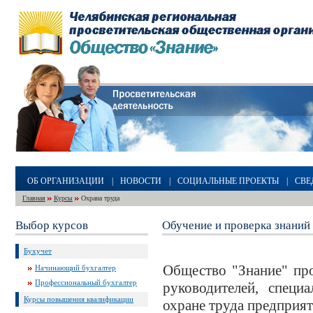
ОБ ОРГАНИЗАЦИИ
|
НОВОСТИ
|
СОЦИАЛЬНЫЕ ПРОЕКТЫ
|
СВЕ
Главная
Курсы
Охрана труда
Выбор курсов
Обучение и проверка знаний 
Бухучет
Общество "Знание" про
Начинающий бухгалтер
Профессиональный бухгалтер
руководителей, специ
Курсы повышения квалификации
охране труда предприят