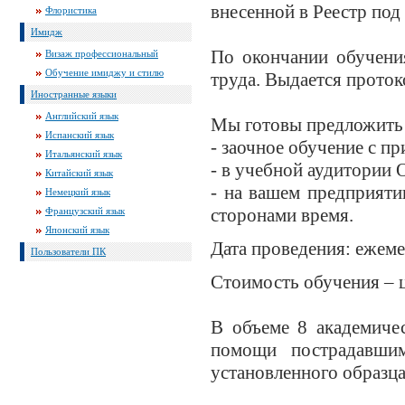
внесенной в Реестр под
Флористика
Имидж
По окончании обучени
Визаж профессиональный
Обучение имиджу и стилю
труда. Выдается проток
Иностранные языки
Английский язык
Мы готовы предложить 
Испанский язык
- заочное обучение с п
Итальянский язык
- в учебной аудитории О
Китайский язык
- на вашем предприяти
Немецкий язык
сторонами время.
Французский язык
Японский язык
Дата проведения: ежем
Пользователи ПК
Стоимость обучения – ц
В объеме 8 академиче
помощи пострадавшим
установленного образца