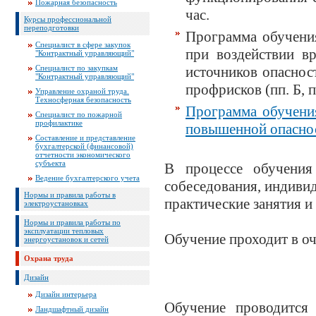
Пожарная безопасность
час.
Курсы профессиональной
переподготовки
Программа обучени
Специалист в сфере закупок
при воздействии в
"Контрактный управляющий"
Специалист по закупкам
источников опаснос
"Контрактный управляющий"
профрисков (пп. Б, п.
Управление охраной труда.
Техносферная безопасность
Программа обучени
Специалист по пожарной
профилактике
повышенной опасност
Составление и представление
бухгалтерской (финансовой)
отчетности экономического
субъекта
В процессе обучения
Ведение бухгалтерского учета
собеседования, индиви
Нормы и правила работы в
практические занятия и
электроустановках
Нормы и правила работы по
эксплуатации тепловых
Обучение проходит в оч
энергоустановок и сетей
Охрана труда
Дизайн
Дизайн интерьера
Обучение проводится
Ландшафтный дизайн