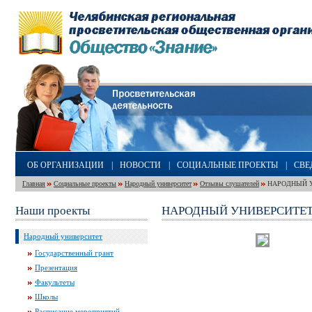
ОБ ОРГАНИЗАЦИИ
|
НОВОСТИ
|
СОЦИАЛЬНЫЕ ПРОЕКТЫ
|
СВЕ
Главная
Социальные проекты
Народный университет
Отзывы слушателей
НАРОДНЫЙ У
Наши проекты
НАРОДНЫЙ УНИВЕРСИТЕТ
Народный университет
Государственный грант
Презентация
Факультеты
Школы
Расписание мероприятий