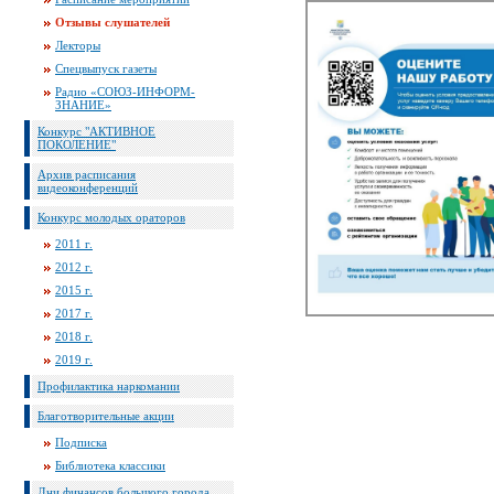
Отзывы слушателей
Лекторы
Спецвыпуск газеты
Радио «СОЮЗ-ИНФОРМ-
ЗНАНИЕ»
Конкурс "АКТИВНОЕ
ПОКОЛЕНИЕ"
Архив расписания
видеоконференций
Конкурс молодых ораторов
2011 г.
2012 г.
2015 г.
2017 г.
2018 г.
2019 г.
Профилактика наркомании
Благотворительные акции
Подписка
Библиотека классики
Дни финансов большого города