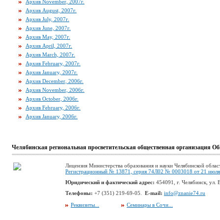
Архив November, 2007г.
Архив August, 2007г.
Архив July, 2007г.
Архив June, 2007г.
Архив May, 2007г.
Архив April, 2007г.
Архив March, 2007г.
Архив February, 2007г.
Архив January, 2007г.
Архив December, 2006г.
Архив November, 2006г.
Архив October, 2006г.
Архив February, 2006г.
Архив January, 2006г.
Челябинская региональная просветительская общественная организация Об
Лицензия Министерства образования и науки Челябинской облас
Регистрационный № 13871, серия 74Л02 № 0003018 от 21 июля 
Юридический и фактический адрес:
454091, г. Челябинск, ул. В
Телефоны:
+7 (351) 219-69-05.
E-mail:
info@znanie74.ru
Реквизиты...
Семинары в Сочи...