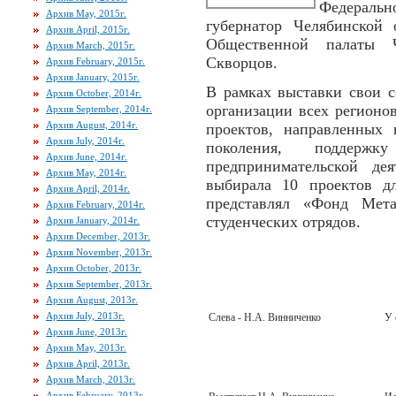
Федеральн
Архив May, 2015г.
губернатор Челябинской 
Архив April, 2015г.
Общественной палаты Ч
Архив March, 2015г.
Скворцов.
Архив February, 2015г.
Архив January, 2015г.
В рамках выставки свои 
Архив October, 2014г.
организации всех регионов
Архив September, 2014г.
Архив August, 2014г.
проектов, направленных 
Архив July, 2014г.
поколения, поддерж
Архив June, 2014г.
предпринимательской де
Архив May, 2014г.
выбирала 10 проектов дл
Архив April, 2014г.
представлял «Фонд Мет
Архив February, 2014г.
студенческих отрядов.
Архив January, 2014г.
Архив December, 2013г.
Архив November, 2013г.
Архив October, 2013г.
Архив September, 2013г.
Архив August, 2013г.
Архив July, 2013г.
Слева - Н.А. Винниченко
У 
Архив June, 2013г.
Архив May, 2013г.
Архив April, 2013г.
Архив March, 2013г.
Архив February, 2013г.