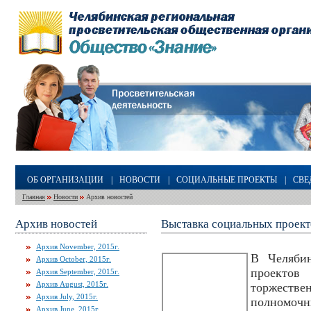
ОБ ОРГАНИЗАЦИИ
|
НОВОСТИ
|
СОЦИАЛЬНЫЕ ПРОЕКТЫ
|
СВЕ
Главная
Новости
Архив новостей
Архив новостей
Выставка социальных проек
Архив November, 2015г.
В Челябин
Архив October, 2015г.
проекто
Архив September, 2015г.
Архив August, 2015г.
торжеств
Архив July, 2015г.
полномоч
Архив June, 2015г.