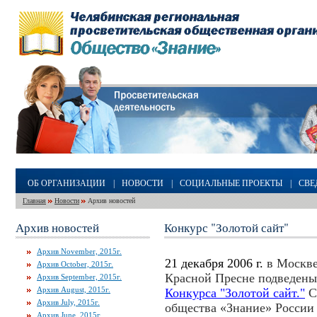
ОБ ОРГАНИЗАЦИИ
|
НОВОСТИ
|
СОЦИАЛЬНЫЕ ПРОЕКТЫ
|
СВЕ
Главная
Новости
Архив новостей
Архив новостей
Конкурс "Золотой сайт"
Архив November, 2015г.
21 декабря 2006 г.
в Москве
Архив October, 2015г.
Красной Пресне подведен
Архив September, 2015г.
Архив August, 2015г.
Конкурса "Золотой сайт."
С
Архив July, 2015г.
общества «Знание» Росси
Архив June, 2015г.