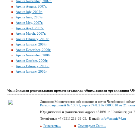
Архив November, 2007г.
Архив August, 2007г.
Архив July, 2007г.
Архив June, 2007г.
Архив May, 2007г.
Архив April, 2007г.
Архив March, 2007г.
Архив February, 2007г.
Архив January, 2007г.
Архив December, 2006г.
Архив November, 2006г.
Архив October, 2006г.
Архив February, 2006г.
Архив January, 2006г.
Челябинская региональная просветительская общественная организация Об
Лицензия Министерства образования и науки Челябинской облас
Регистрационный № 13871, серия 74Л02 № 0003018 от 21 июля 
Юридический и фактический адрес:
454091, г. Челябинск, ул. В
Телефоны:
+7 (351) 219-69-05.
E-mail:
info@znanie74.ru
Реквизиты...
Семинары в Сочи...