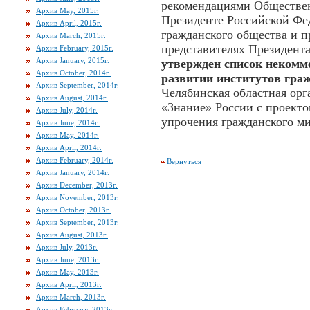
рекомендациями Обществен
Архив May, 2015г.
Президенте Российской Фе
Архив April, 2015г.
гражданского общества и п
Архив March, 2015г.
представителях Президент
Архив February, 2015г.
Архив January, 2015г.
утвержден список некомм
Архив October, 2014г.
развитии институтов гра
Архив September, 2014г.
Челябинская областная ор
Архив August, 2014г.
«Знание» России с проекто
Архив July, 2014г.
упрочения гражданского ми
Архив June, 2014г.
Архив May, 2014г.
Архив April, 2014г.
Архив February, 2014г.
Вернуться
Архив January, 2014г.
Архив December, 2013г.
Архив November, 2013г.
Архив October, 2013г.
Архив September, 2013г.
Архив August, 2013г.
Архив July, 2013г.
Архив June, 2013г.
Архив May, 2013г.
Архив April, 2013г.
Архив March, 2013г.
Архив February, 2013г.