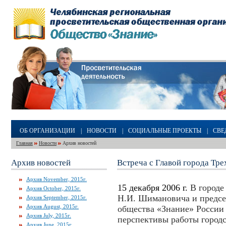
ОБ ОРГАНИЗАЦИИ
|
НОВОСТИ
|
СОЦИАЛЬНЫЕ ПРОЕКТЫ
|
СВЕ
Главная
Новости
Архив новостей
Архив новостей
Встреча с Главой города Тре
Архив November, 2015г.
15 декабря 2006 г.
В городе
Архив October, 2015г.
Н.И. Шимановича и предсе
Архив September, 2015г.
Архив August, 2015г.
общества «Знание» России
Архив July, 2015г.
перспективы работы городс
Архив June, 2015г.