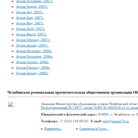
Архив November, 2007г.
Архив August, 2007г.
Архив July, 2007г.
Архив June, 2007г.
Архив May, 2007г.
Архив April, 2007г.
Архив March, 2007г.
Архив February, 2007г.
Архив January, 2007г.
Архив December, 2006г.
Архив November, 2006г.
Архив October, 2006г.
Архив February, 2006г.
Архив January, 2006г.
Челябинская региональная просветительская общественная организация Об
Лицензия Министерства образования и науки Челябинской облас
Регистрационный № 13871, серия 74Л02 № 0003018 от 21 июля 
Юридический и фактический адрес:
454091, г. Челябинск, ул. В
Телефоны:
+7 (351) 219-69-05.
E-mail:
info@znanie74.ru
Реквизиты...
Семинары в Сочи...