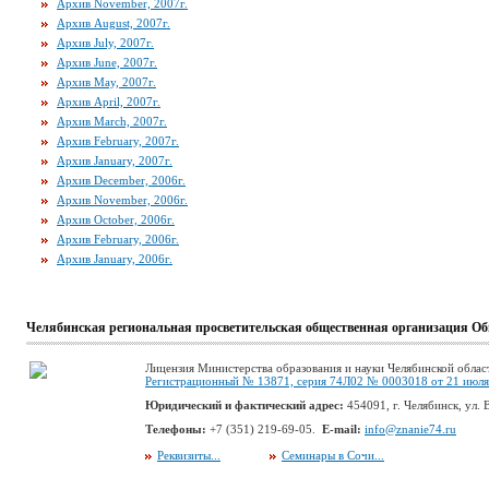
Архив November, 2007г.
Архив August, 2007г.
Архив July, 2007г.
Архив June, 2007г.
Архив May, 2007г.
Архив April, 2007г.
Архив March, 2007г.
Архив February, 2007г.
Архив January, 2007г.
Архив December, 2006г.
Архив November, 2006г.
Архив October, 2006г.
Архив February, 2006г.
Архив January, 2006г.
Челябинская региональная просветительская общественная организация Об
Лицензия Министерства образования и науки Челябинской облас
Регистрационный № 13871, серия 74Л02 № 0003018 от 21 июля 
Юридический и фактический адрес:
454091, г. Челябинск, ул. В
Телефоны:
+7 (351) 219-69-05.
E-mail:
info@znanie74.ru
Реквизиты...
Семинары в Сочи...