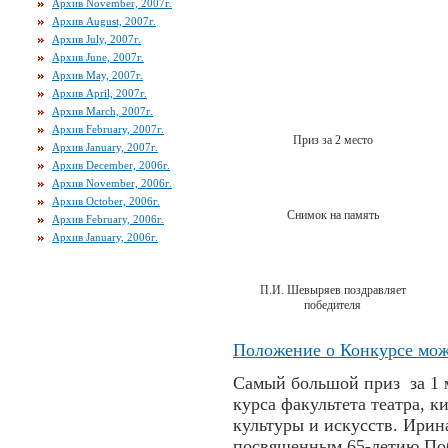
Архив November, 2007г.
Архив August, 2007г.
Архив July, 2007г.
Архив June, 2007г.
Архив May, 2007г.
Архив April, 2007г.
Архив March, 2007г.
Архив February, 2007г.
Приз за 2 место
Архив January, 2007г.
Архив December, 2006г.
Архив November, 2006г.
Архив October, 2006г.
Снимок на память
Архив February, 2006г.
Архив January, 2006г.
П.И. Шевыряев поздравляет
победителя
Положение о Конкурсе мож
Самый большой приз за 1 
курса факультета театра, 
культуры и искусств. Ири
посвященным 65-летию Поб