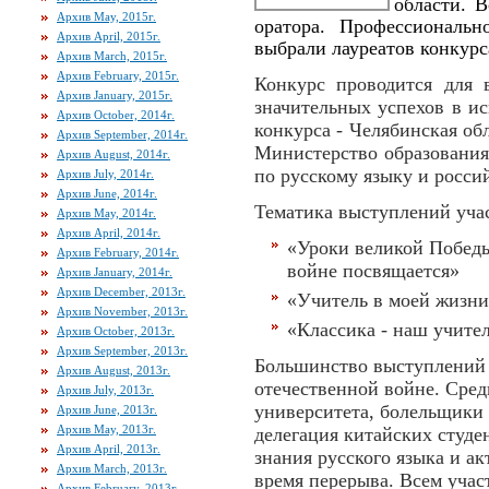
области. 
Архив May, 2015г.
оратора. Профессиональн
Архив April, 2015г.
выбрали лауреатов конкурс
Архив March, 2015г.
Архив February, 2015г.
Конкурс проводится для 
Архив January, 2015г.
значительных успехов в и
Архив October, 2014г.
конкурса - Челябинская об
Архив September, 2014г.
Министерство образования
Архив August, 2014г.
по русскому языку и росси
Архив July, 2014г.
Архив June, 2014г.
Тематика выступлений учас
Архив May, 2014г.
Архив April, 2014г.
«Уроки великой Победы
Архив February, 2014г.
войне посвящается»
Архив January, 2014г.
Архив December, 2013г.
«Учитель в моей жизн
Архив November, 2013г.
«Классика - наш учите
Архив October, 2013г.
Архив September, 2013г.
Большинство выступлений
Архив August, 2013г.
отечественной войне. Сре
Архив July, 2013г.
университета, болельщики 
Архив June, 2013г.
Архив May, 2013г.
делегация китайских студе
Архив April, 2013г.
знания русского языка и а
Архив March, 2013г.
время перерыва. Всем учас
Архив February, 2013г.