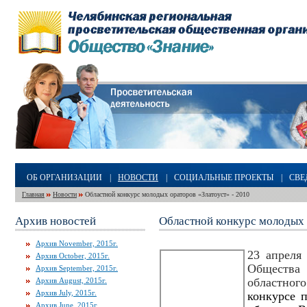
ОБ ОРГАНИЗАЦИИ
|
НОВОСТИ
|
СОЦИАЛЬНЫЕ ПРОЕКТЫ
|
СВЕ
Главная
Новости
Областной конкурс молодых ораторов «Златоуст» - 2010
Архив новостей
Областной конкурс молодых 
Архив November, 2015г.
23 апреля
Архив October, 2015г.
Общества
Архив September, 2015г.
областног
Архив August, 2015г.
Архив July, 2015г.
конкурсе 
Архив June, 2015г.