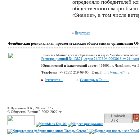
определяло победителей ко
общественного жюри были 
«Знание», в том числе ве
Вернуться
Челябинская региональная просветительская общественная организация Об
Лицензия Министерства образования и науки Челябинской облас
Регистрационный № 13871, серия 74Л02 № 0003018 от 21 июля 
Юридический и фактический адрес:
454091, г. Челябинск, ул. В
Телефоны:
+7 (351) 219-69-05.
E-mail:
info@znanie74.ru
Реквизиты...
Семинары в Сочи...
© Лушников В.А., 2002-2022 гг.
© Общество "Знание", 2002-2022 гг.