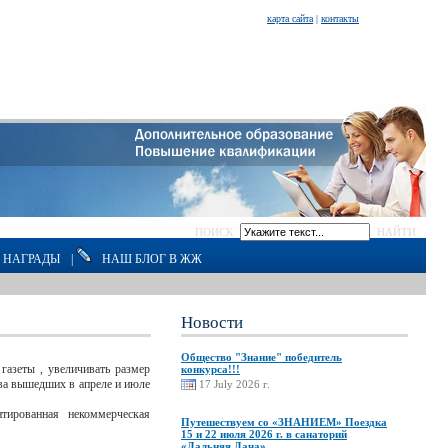
карта сайта
|
контакты
ПОИСК
НАЙТИ
НАГРАДЫ
|
НАШ БЛОГ В ЖЖ
Новости
Общество "Знание" победитель
 газеты
, увеличивать размер
конкурса!!!
Два вышедших в апреле и июле
17 July 2026 г.
тированная некоммерческая
Путешествуем со «ЗНАНИЕМ» Поездка
15 и 22 июля 2026 г. в санаторий
«Дальняя Дача»