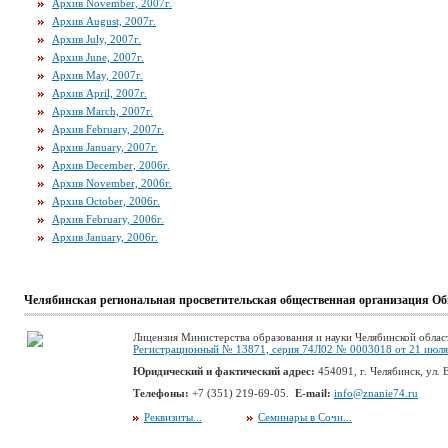
Архив November, 2007г.
Архив August, 2007г.
Архив July, 2007г.
Архив June, 2007г.
Архив May, 2007г.
Архив April, 2007г.
Архив March, 2007г.
Архив February, 2007г.
Архив January, 2007г.
Архив December, 2006г.
Архив November, 2006г.
Архив October, 2006г.
Архив February, 2006г.
Архив January, 2006г.
Челябинская региональная просветительская общественная организация Об
Лицензия Министерства образования и науки Челябинской облас
Регистрационный № 13871, серия 74Л02 № 0003018 от 21 июля 
Юридический и фактический адрес:
454091, г. Челябинск, ул. В
Телефоны:
+7 (351) 219-69-05.
E-mail:
info@znanie74.ru
Реквизиты...
Семинары в Сочи...