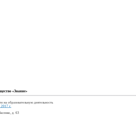
щество «Знание»
ти на образовательную деятельность
2017 г.
асенко, д. 63