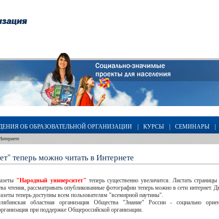
ДЕНИЯ ОБ ОБРАЗОВАТЕЛЬНОЙ ОРГАНИЗАЦИИ
|
КУРСЫ
|
СЕМИНАРЫ
|
Интернете
ет" теперь можно читать в Интернете
газеты
"Народный университет"
теперь существенно увеличится. Листать страницы
тва чтения, рассматривать опубликованные фотографии теперь можно в сети интернет. 
газеты теперь доступны всем пользователям "всемирной паутины".
елябинская областная организация Общества "Знание" России - социально ориен
организация при поддержке Общероссийской организации.