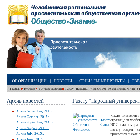
ОБ ОРГАНИЗАЦИИ
|
НОВОСТИ
|
СОЦИАЛЬНЫЕ ПРОЕКТЫ
|
СВЕ
Главная
Новости
Текущие новости
Газету "Народный университет" теперь можно читать в 
Архив новостей
Газету "Народный университ
Архив November, 2015г.
Число читателей 
Архив October, 2015г.
страниц для удобс
Архив September, 2015г.
2012 года номера 
Архив August, 2015г.
Газету издает Ч
Архив July, 2015г.
просветительская 
Архив June, 2015г.