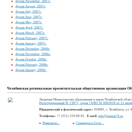
Архив November, 2007г.
Архив August, 2007г.
Архив July, 2007г.
Архив June, 2007г.
Архив May, 2007г.
Архив April, 2007г.
Архив March, 2007г.
Архив February, 2007г.
Архив January, 2007г.
Архив December, 2006г.
Архив November, 2006г.
Архив October, 2006г.
Архив February, 2006г.
Архив January, 2006г.
Челябинская региональная просветительская общественная организация Об
Лицензия Министерства образования и науки Челябинской облас
Регистрационный № 13871, серия 74Л02 № 0003018 от 21 июля 
Юридический и фактический адрес:
454091, г. Челябинск, ул. В
Телефоны:
+7 (351) 219-69-05.
E-mail:
info@znanie74.ru
Реквизиты...
Семинары в Сочи...