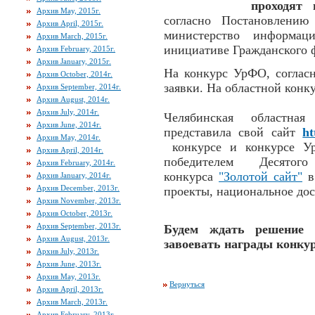
проходят 
Архив May, 2015г.
согласно Постановлению
Архив April, 2015г.
министерство информа
Архив March, 2015г.
инициативе Гражданского
Архив February, 2015г.
Архив January, 2015г.
На конкурс УрФО, соглас
Архив October, 2014г.
заявки. На областной конку
Архив September, 2014г.
Архив August, 2014г.
Архив July, 2014г.
Челябинская областна
Архив June, 2014г.
представила свой сайт
ht
Архив May, 2014г.
конкурсе и конкурсе У
Архив April, 2014г.
победителем Десятог
Архив February, 2014г.
конкурса
"Золотой сайт"
в
Архив January, 2014г.
Архив December, 2013г.
проекты, национальное дос
Архив November, 2013г.
Архив October, 2013г.
Архив September, 2013г.
Будем ждать решение
Архив August, 2013г.
завоевать награды конку
Архив July, 2013г.
Архив June, 2013г.
Архив May, 2013г.
Вернуться
Архив April, 2013г.
Архив March, 2013г.
Архив February, 2013г.