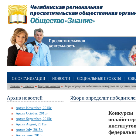
ОБ ОРГАНИЗАЦИИ
|
НОВОСТИ
|
СОЦИАЛЬНЫЕ ПРОЕКТЫ
|
СВЕ
Главная
Новости
Текущие новости
Жюри определит победителей конкурсов на лучший сайт
Архив новостей
Жюри определит победителей
Архив November, 2015г.
Конкурсы
Архив October, 2015г.
онлайн-с
Архив September, 2015г.
Архив August, 2015г.
институт
Архив July, 2015г.
федераль
Архив June, 2015г.