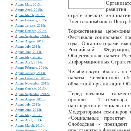
Организат
Архив May, 2015г.
развити
Архив April, 2015г.
стратегических инициатив
Архив March, 2015г.
Архив February, 2015г.
Внешэкономбанк и Центр 
Архив January, 2015г.
Торжественная церемони
Архив October, 2014г.
Архив September, 2014г.
Фестиваля социальных пр
Архив August, 2014г.
года. Организаторами выс
Архив July, 2014г.
Российской Федерации
Архив June, 2014г.
Общественная палата Рос
Архив May, 2014г.
Информационных Стратег
Архив April, 2014г.
Архив February, 2014г.
Челябинскую область на 
Архив January, 2014г.
палаты Челябинской обл
Архив December, 2013г.
областной организации О
Архив November, 2013г.
Архив October, 2013г.
Перед началом торжеств
Архив September, 2013г.
прошли 4 семинара по
Архив August, 2013г.
Архив July, 2013г.
партнерства и социально 
Архив June, 2013г.
Модераторами семинаров 
Архив May, 2013г.
«Социальные проекты» 
Архив April, 2013г.
Слободская - президент 
Архив March, 2013г.
представители федеральных
Архив February, 2013г.