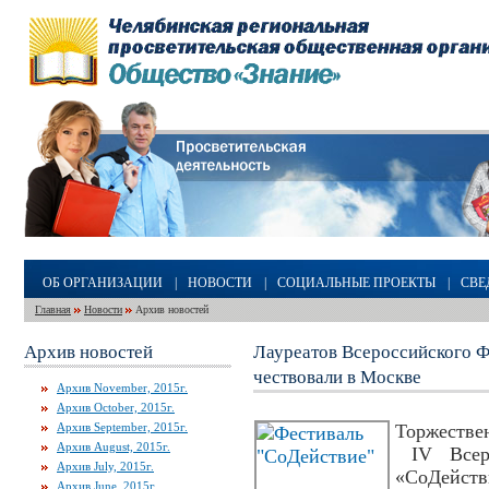
ОБ ОРГАНИЗАЦИИ
|
НОВОСТИ
|
СОЦИАЛЬНЫЕ ПРОЕКТЫ
|
СВЕ
Главная
Новости
Архив новостей
Архив новостей
Лауреатов Всероссийского 
чествовали в Москве
Архив November, 2015г.
Архив October, 2015г.
Архив September, 2015г.
Торжеств
Архив August, 2015г.
IV Всеро
Архив July, 2015г.
«СоДейс
Архив June, 2015г.