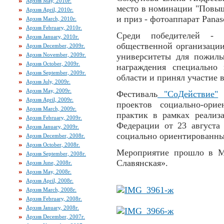
Архив May, 2010г.
место в номинации "Повыш
Архив April, 2010г.
и приз - фотоаппарат Panas
Архив March, 2010г.
Архив February, 2010г.
Среди победителей - 
Архив January, 2010г.
общественной организации
Архив December, 2009г.
Архив November, 2009г.
университеты для пожилы
Архив October, 2009г.
награждения специально 
Архив September, 2009г.
области и принял участие 
Архив July, 2009г.
Архив May, 2009г.
Фестиваль
"СоДействие"
н
Архив April, 2009г.
проектов социально-ор
Архив March, 2009г.
практик в рамках реализ
Архив February, 2009г.
Федерации от 23 августа
Архив January, 2009г.
социально ориентированн
Архив December, 2008г.
Архив October, 2008г.
Мероприятие прошло в Мо
Архив September, 2008г.
Славянская».
Архив June, 2008г.
Архив May, 2008г.
Архив April, 2008г.
Архив March, 2008г.
Архив February, 2008г.
Архив January, 2008г.
Архив December, 2007г.