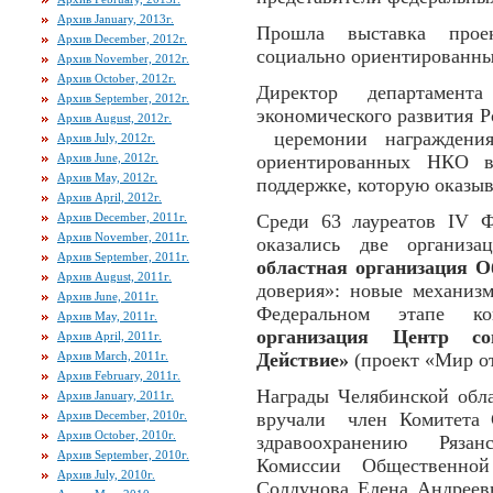
Архив January, 2013г.
Прошла выставка проек
Архив December, 2012г.
социально ориентированны
Архив November, 2012г.
Архив October, 2012г.
Директор департамент
Архив September, 2012г.
экономического развития 
Архив August, 2012г.
церемонии награждени
Архив July, 2012г.
Архив June, 2012г.
ориентированных НКО в
Архив May, 2012г.
поддержке, которую оказыв
Архив April, 2012г.
Архив December, 2011г.
Среди 63 лауреатов IV Ф
Архив November, 2011г.
оказались две организ
Архив September, 2011г.
областная организация О
Архив August, 2011г.
доверия»: новые механи
Архив June, 2011г.
Федеральном этапе 
Архив May, 2011г.
организация Центр со
Архив April, 2011г.
Архив March, 2011г.
Действие»
(проект «Мир о
Архив February, 2011г.
Награды Челябинской обл
Архив January, 2011г.
Архив December, 2010г.
вручали член Комитета 
Архив October, 2010г.
здравоохранению Рязан
Архив September, 2010г.
Комиссии Общественной
Архив July, 2010г.
Солдунова Елена Андреев