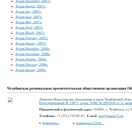
Архив November, 2007г.
Архив August, 2007г.
Архив July, 2007г.
Архив June, 2007г.
Архив May, 2007г.
Архив April, 2007г.
Архив March, 2007г.
Архив February, 2007г.
Архив January, 2007г.
Архив December, 2006г.
Архив November, 2006г.
Архив October, 2006г.
Архив February, 2006г.
Архив January, 2006г.
Челябинская региональная просветительская общественная организация Об
Лицензия Министерства образования и науки Челябинской облас
Регистрационный № 13871, серия 74Л02 № 0003018 от 21 июля 
Юридический и фактический адрес:
454091, г. Челябинск, ул. В
Телефоны:
+7 (351) 219-69-05.
E-mail:
info@znanie74.ru
Реквизиты...
Семинары в Сочи...