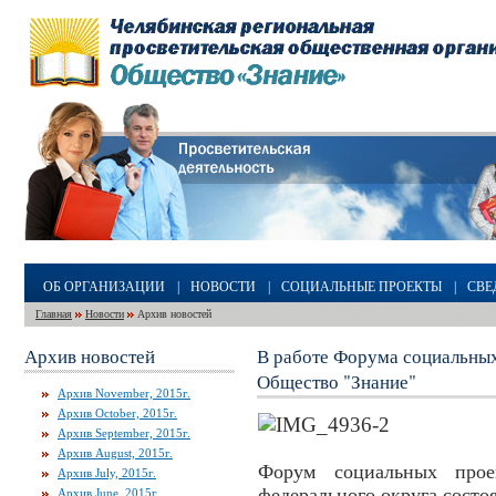
ОБ ОРГАНИЗАЦИИ
|
НОВОСТИ
|
СОЦИАЛЬНЫЕ ПРОЕКТЫ
|
СВЕ
Главная
Новости
Архив новостей
Архив новостей
В работе Форума социальных
Общество "Знание"
Архив November, 2015г.
Архив October, 2015г.
Архив September, 2015г.
Архив August, 2015г.
Форум социальных прое
Архив July, 2015г.
федерального округа состоя
Архив June, 2015г.