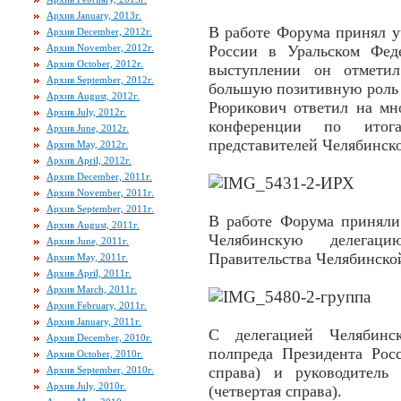
Архив January, 2013г.
В работе Форума принял у
Архив December, 2012г.
Архив November, 2012г.
России в Уральском Фед
Архив October, 2012г.
выступлении он отметил
Архив September, 2012г.
большую позитивную роль 
Архив August, 2012г.
Рюрикович ответил на мно
Архив July, 2012г.
конференции по итог
Архив June, 2012г.
представителей Челябинско
Архив May, 2012г.
Архив April, 2012г.
Архив December, 2011г.
Архив November, 2011г.
Архив September, 2011г.
В работе Форума приняли
Архив August, 2011г.
Челябинскую делегаци
Архив June, 2011г.
Правительства Челябинской 
Архив May, 2011г.
Архив April, 2011г.
Архив March, 2011г.
Архив February, 2011г.
Архив January, 2011г.
С делегацией Челябинск
Архив December, 2010г.
полпреда Президента Ро
Архив October, 2010г.
справа) и руководител
Архив September, 2010г.
Архив July, 2010г.
(четвертая справа).