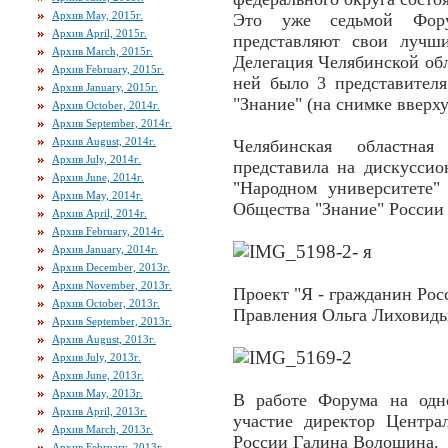
Архив May, 2015г.
Это уже седьмой Фору
Архив April, 2015г.
представляют свои лучш
Архив March, 2015г.
Делегация Челябинской обл
Архив February, 2015г.
ней было 3 представител
Архив January, 2015г.
"Знание" (на снимке вверху
Архив October, 2014г.
Архив September, 2014г.
Архив August, 2014г.
Челябинская областна
Архив July, 2014г.
представила на дискусси
Архив June, 2014г.
"Народном университете
Архив May, 2014г.
Общества "Знание" России
Архив April, 2014г.
Архив February, 2014г.
Архив January, 2014г.
Архив December, 2013г.
Архив November, 2013г.
Проект "Я - гражданин Рос
Архив October, 2013г.
Правления Ольга Лиховидь
Архив September, 2013г.
Архив August, 2013г.
Архив July, 2013г.
Архив June, 2013г.
Архив May, 2013г.
В работе Форума на одн
Архив April, 2013г.
участие директор Центр
Архив March, 2013г.
России Галина Волошина.
Архив February, 2013г.