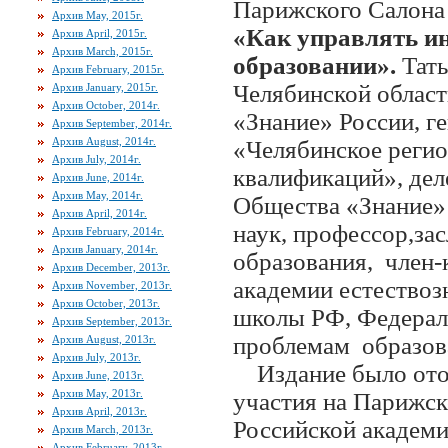
Парижского Салона 
Архив May, 2015г.
«Как управлять и
Архив April, 2015г.
Архив March, 2015г.
образовании».
Тать
Архив February, 2015г.
Челябинской облас
Архив January, 2015г.
Архив October, 2014г.
«Знание» России, 
Архив September, 2014г.
Архив August, 2014г.
«Челябинское регио
Архив July, 2014г.
квалификаций», дел
Архив June, 2014г.
Архив May, 2014г.
Общества «Знание»
Архив April, 2014г.
наук, профессор,за
Архив February, 2014г.
Архив January, 2014г.
образования, член-
Архив December, 2013г.
академии естествоз
Архив November, 2013г.
Архив October, 2013г.
школы РФ, Федерал
Архив September, 2013г.
проблемам образов
Архив August, 2013г.
Архив July, 2013г.
Издание было отоб
Архив June, 2013г.
Архив May, 2013г.
участия на Парижс
Архив April, 2013г.
Российской академи
Архив March, 2013г.
Архив February, 2013г.