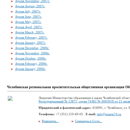
Архив November, 2007г.
Архив August, 2007г.
Архив July, 2007г.
Архив June, 2007г.
Архив May, 2007г.
Архив April, 2007г.
Архив March, 2007г.
Архив February, 2007г.
Архив January, 2007г.
Архив December, 2006г.
Архив November, 2006г.
Архив October, 2006г.
Архив February, 2006г.
Архив January, 2006г.
Челябинская региональная просветительская общественная организация Об
Лицензия Министерства образования и науки Челябинской облас
Регистрационный № 13871, серия 74Л02 № 0003018 от 21 июля 
Юридический и фактический адрес:
454091, г. Челябинск, ул. В
Телефоны:
+7 (351) 219-69-05.
E-mail:
info@znanie74.ru
Реквизиты...
Семинары в Сочи...