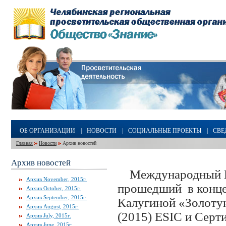
ОБ ОРГАНИЗАЦИИ
|
НОВОСТИ
|
СОЦИАЛЬНЫЕ ПРОЕКТЫ
|
СВЕ
Главная
Новости
Архив новостей
Архив новостей
Международный Па
Архив November, 2015г.
прошедший в конце 
Архив October, 2015г.
Архив September, 2015г.
Калугиной «Золоту
Архив August, 2015г.
(2015)
ESIC
и Серти
Архив July, 2015г.
Архив June, 2015г.