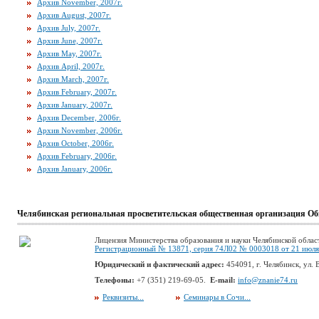
Архив November, 2007г.
Архив August, 2007г.
Архив July, 2007г.
Архив June, 2007г.
Архив May, 2007г.
Архив April, 2007г.
Архив March, 2007г.
Архив February, 2007г.
Архив January, 2007г.
Архив December, 2006г.
Архив November, 2006г.
Архив October, 2006г.
Архив February, 2006г.
Архив January, 2006г.
Челябинская региональная просветительская общественная организация Об
Лицензия Министерства образования и науки Челябинской облас
Регистрационный № 13871, серия 74Л02 № 0003018 от 21 июля 
Юридический и фактический адрес:
454091, г. Челябинск, ул. В
Телефоны:
+7 (351) 219-69-05.
E-mail:
info@znanie74.ru
Реквизиты...
Семинары в Сочи...