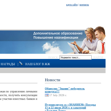
карта сайта
|
контакты
ПОИСК
НАЙТИ
НАГРАДЫ
|
НАШ БЛОГ В ЖЖ
Новости
Общество "Знание" победитель
орожан по управлению личными
конкурса!!!
ости, получить консультации
17 July 2026 г.
 участии известных банков и
Путешествуем со «ЗНАНИЕМ» Поездка
15 и 22 июля 2026 г. в санаторий
«Дальняя Дача»