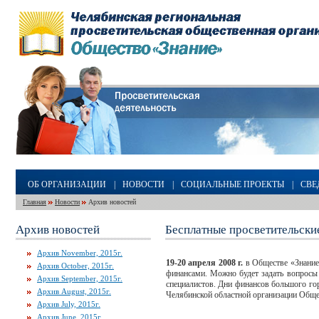
ОБ ОРГАНИЗАЦИИ
|
НОВОСТИ
|
СОЦИАЛЬНЫЕ ПРОЕКТЫ
|
СВЕ
Главная
Новости
Архив новостей
Архив новостей
Бесплатные просветительски
Архив November, 2015г.
19-20 апреля 2008 г.
в Обществе «Знание»
Архив October, 2015г.
финансами. Можно будет задать вопросы 
Архив September, 2015г.
специалистов. Дни финансов большого го
Архив August, 2015г.
Челябинской областной организации Обще
Архив July, 2015г.
Архив June, 2015г.