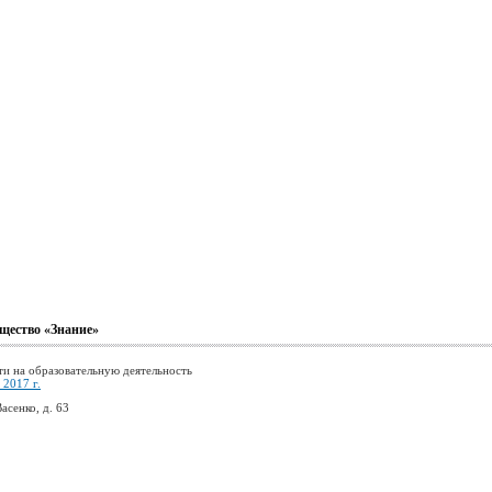
щество «Знание»
ти на образовательную деятельность
2017 г.
асенко, д. 63